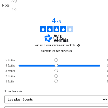
88g
Note
4.0
4
/
5
Basé sur
1
avis soumis à un contrôle
Voir tous les avis sur ce site
5
étoiles
4
étoiles
3
étoiles
2
étoiles
1
étoile
Trier les avis