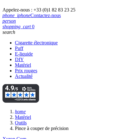
Appelez-nous :
+33 (0)1 82 83 23 25
phone_iphone
Contactez-nous
person
shopping_cart
0
search
Cigarette électronique
Puff
E-liquide
DIY
Matériel
Prix rouges
Actualité
home
Matériel
Outils
Pince à couper de précision
Xuron Corp