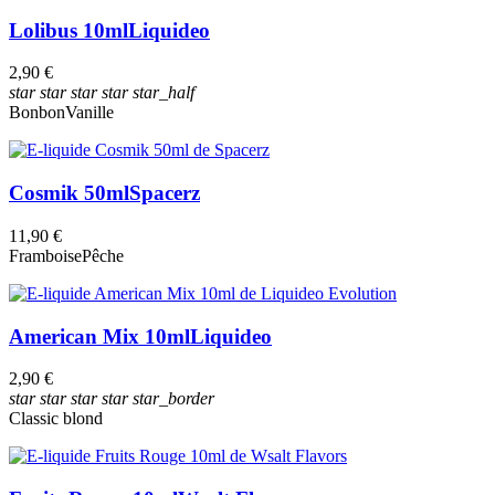
Lolibus 10ml
Liquideo
2,90 €
star
star
star
star
star_half
Bonbon
Vanille
Cosmik 50ml
Spacerz
11,90 €
Framboise
Pêche
American Mix 10ml
Liquideo
2,90 €
star
star
star
star
star_border
Classic blond