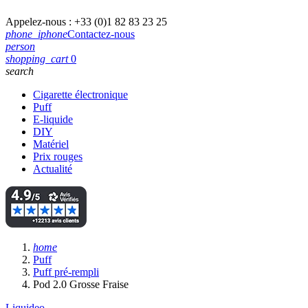
Appelez-nous :
+33 (0)1 82 83 23 25
phone_iphone
Contactez-nous
person
shopping_cart
0
search
Cigarette électronique
Puff
E-liquide
DIY
Matériel
Prix rouges
Actualité
home
Puff
Puff pré-rempli
Pod 2.0 Grosse Fraise
Liquideo