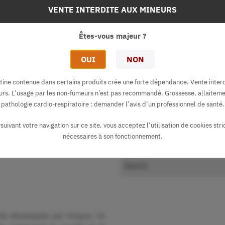
a cartouche utilisée. Parfait
Air Flow
VENTE INTERDITE AUX MINEURS
et simple d’emploi.
Matériaux
Êtes-vous majeur ?
e USB-C
OUI
NON
Plage De Puissance
e une excellente autonomie de
tine contenue dans certains produits crée une forte dépendance. Vente inter
permet une recharge rapide et
Type De Batterie
urs. L’usage par les non-fumeurs n’est pas recommandé. Grossesse, allaiteme
pathologie cardio-respiratoire : demander l’avis d’un professionnel de santé.
Rechargeable Par USB
en un coup d’œil :
suivant votre navigation sur ce site, vous acceptez l’utilisation de cookies str
nécessaires à son fonctionnement.
Capacité
Ean13
uite développée par Voopoo. Ce