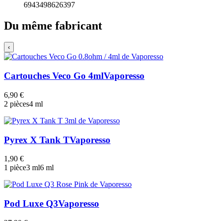
6943498626397
Du même fabricant
‹
Cartouches Veco Go 4ml
Vaporesso
6,90 €
2 pièces
4 ml
Pyrex X Tank T
Vaporesso
1,90 €
1 pièce
3 ml
6 ml
Pod Luxe Q3
Vaporesso