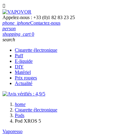

Appelez-nous :
+33 (0)1 82 83 23 25
phone_iphone
Contactez-nous
person
shopping_cart
0
search
Cigarette électronique
Puff
E-liquide
DIY
Matériel
Prix rouges
Actualité
home
Cigarette électronique
Pods
Pod XROS 5
Vaporesso