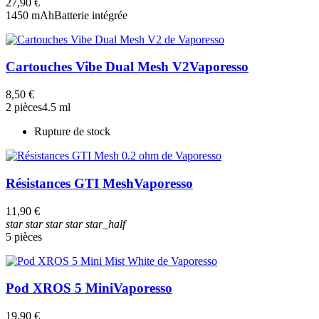
27,90 €
1450 mAh
Batterie intégrée
Cartouches Vibe Dual Mesh V2
Vaporesso
8,50 €
2 pièces
4.5 ml
Rupture de stock
Résistances GTI Mesh
Vaporesso
11,90 €
star
star
star
star
star_half
5 pièces
Pod XROS 5 Mini
Vaporesso
19,90 €