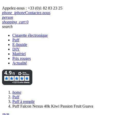
Appelez-nous :
+33 (0)1 82 83 23 25
phone_iphone
Contactez-nous
person
shopping_cart
0
search
Cigarette électronique
Puff
E-liquide
DIY
Matériel
Prix rouges
Actualité
home
Puff
Puff à remplir
Puff Falcon Nexus 40k Kiwi Passion Fruit Guava
JNR