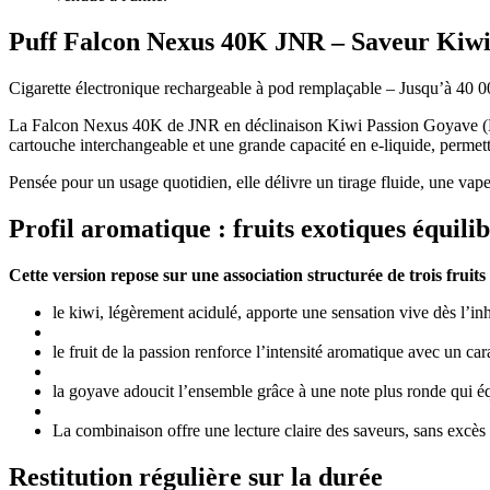
Puff Falcon Nexus 40K JNR – Saveur Kiwi
Cigarette électronique rechargeable à pod remplaçable – Jusqu’à 40 0
La Falcon Nexus 40K de JNR en déclinaison Kiwi Passion Goyave (Kiwi
cartouche interchangeable et une grande capacité en e-liquide, permett
Pensée pour un usage quotidien, elle délivre un tirage fluide, une va
Profil aromatique : fruits exotiques équili
Cette version repose sur une association structurée de trois fruit
le kiwi, légèrement acidulé, apporte une sensation vive dès l’in
le fruit de la passion renforce l’intensité aromatique avec un ca
la goyave adoucit l’ensemble grâce à une note plus ronde qui é
La combinaison offre une lecture claire des saveurs, sans excè
Restitution régulière sur la durée