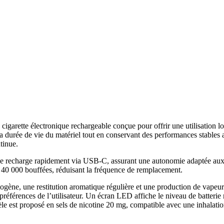
arette électronique rechargeable conçue pour offrir une utilisation l
 durée de vie du matériel tout en conservant des performances stables au
tinue.
 recharge rapidement via USB-C, assurant une autonomie adaptée aux lo
n 40 000 bouffées, réduisant la fréquence de remplacement.
ne, une restitution aromatique régulière et une production de vapeur maî
références de l’utilisateur. Un écran LED affiche le niveau de batterie r
le est proposé en sels de nicotine 20 mg, compatible avec une inhalation