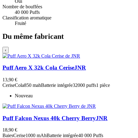
Oui
Nombre de bouffées
40 000 Puffs
Classification aromatique
Fruité
Du même fabricant
‹
Puff Aero X 32k Cola Cerise
JNR
13,90 €
Cerise
Cola
850 mah
Batterie intégrée
32000 puffs
1 pièce
Nouveau
Puff Falcon Nexus 40k Cherry Berry
JNR
18,90 €
Baies
Cerise
1000 mAh
Batterie intégrée
40 000 Puffs