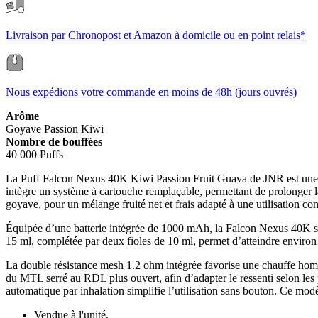
Livraison par Chronopost et Amazon à domicile ou en point relais*
Nous expédions votre commande en moins de 48h (jours ouvrés)
Arôme
Goyave
Passion
Kiwi
Nombre de bouffées
40 000 Puffs
La Puff Falcon Nexus 40K Kiwi Passion Fruit Guava de JNR est une cig
intègre un système à cartouche remplaçable, permettant de prolonger la
goyave, pour un mélange fruité net et frais adapté à une utilisation con
Équipée d’une batterie intégrée de 1000 mAh, la Falcon Nexus 40K se
15 ml, complétée par deux fioles de 10 ml, permet d’atteindre enviro
La double résistance mesh 1.2 ohm intégrée favorise une chauffe homogè
du MTL serré au RDL plus ouvert, afin d’adapter le ressenti selon les p
automatique par inhalation simplifie l’utilisation sans bouton. Ce modè
Vendue à l'unité.