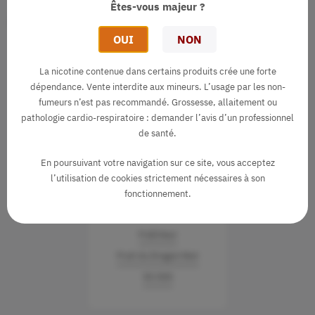
Êtes-vous majeur ?
Accessoires
OUI
NON
La nicotine contenue dans certains produits crée une forte
dépendance. Vente interdite aux mineurs. L’usage par les non-
fumeurs n’est pas recommandé. Grossesse, allaitement ou
pathologie cardio-respiratoire : demander l’avis d’un professionnel
de santé.
Cartouche Stellarc
En poursuivant votre navigation sur ce site, vous acceptez
Black Dragon Ice
l’utilisation de cookies strictement nécessaires à son
JNR
fonctionnement.
12,90 €
Fraîcheur
Fruit du Dragon Noir
50 000