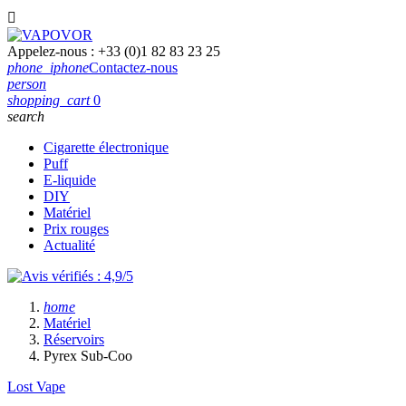

Appelez-nous :
+33 (0)1 82 83 23 25
phone_iphone
Contactez-nous
person
shopping_cart
0
search
Cigarette électronique
Puff
E-liquide
DIY
Matériel
Prix rouges
Actualité
home
Matériel
Réservoirs
Pyrex Sub-Coo
Lost Vape