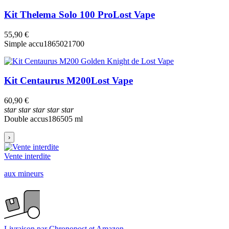
Kit Thelema Solo 100 Pro
Lost Vape
55,90 €
Simple accu
18650
21700
Kit Centaurus M200
Lost Vape
60,90 €
star
star
star
star
star
Double accus
18650
5 ml
›
Vente interdite
aux mineurs
Livraison par Chronopost et Amazon