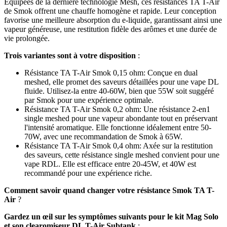
Équipées de la dernière technologie Mesh, ces résistances TA T-Air
de Smok offrent une chauffe homogène et rapide. Leur conception
favorise une meilleure absorption du e-liquide, garantissant ainsi une
vapeur généreuse, une restitution fidèle des arômes et une durée de
vie prolongée.
Trois variantes sont à votre disposition
:
Résistance TA T-Air Smok 0,15 ohm: Conçue en dual
meshed, elle promet des saveurs détaillées pour une vape DL
fluide. Utilisez-la entre 40-60W, bien que 55W soit suggéré
par Smok pour une expérience optimale.
Résistance TA T-Air Smok 0,2 ohm: Une résistance 2-en1
single meshed pour une vapeur abondante tout en préservant
l'intensité aromatique. Elle fonctionne idéalement entre 50-
70W, avec une recommandation de Smok à 65W.
Résistance TA T-Air Smok 0,4 ohm: Axée sur la restitution
des saveurs, cette résistance single meshed convient pour une
vape RDL. Elle est efficace entre 20-45W, et 40W est
recommandé pour une expérience riche.
Comment savoir quand changer votre résistance Smok TA T-
Air
?
Gardez un œil sur les symptômes suivants pour le kit Mag Solo
et son clearomiseur DL T-Air Subtank
: