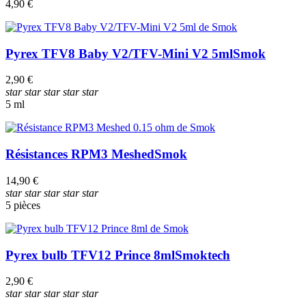
4,90 €
Pyrex TFV8 Baby V2/TFV-Mini V2 5ml
Smok
2,90 €
star
star
star
star
star
5 ml
Résistances RPM3 Meshed
Smok
14,90 €
star
star
star
star
star
5 pièces
Pyrex bulb TFV12 Prince 8ml
Smoktech
2,90 €
star
star
star
star
star