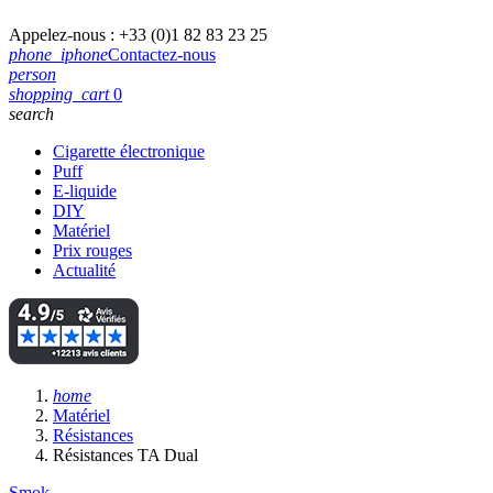
Appelez-nous :
+33 (0)1 82 83 23 25
phone_iphone
Contactez-nous
person
shopping_cart
0
search
Cigarette électronique
Puff
E-liquide
DIY
Matériel
Prix rouges
Actualité
home
Matériel
Résistances
Résistances TA Dual
Smok