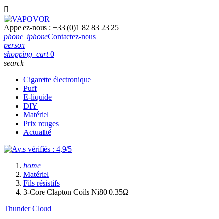

Appelez-nous :
+33 (0)1 82 83 23 25
phone_iphone
Contactez-nous
person
shopping_cart
0
search
Cigarette électronique
Puff
E-liquide
DIY
Matériel
Prix rouges
Actualité
home
Matériel
Fils résistifs
3-Core Clapton Coils Ni80 0.35Ω
Thunder Cloud