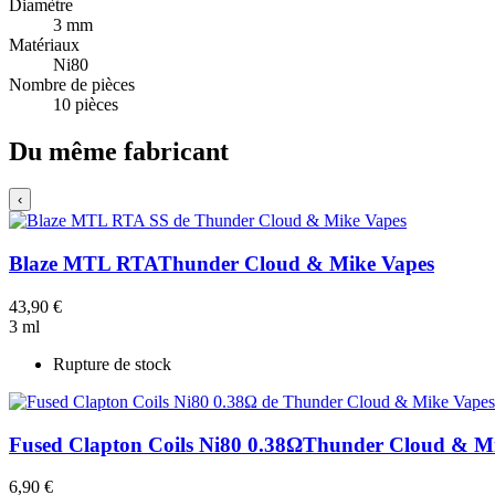
Diamètre
3 mm
Matériaux
Ni80
Nombre de pièces
10 pièces
Du même fabricant
‹
Blaze MTL RTA
Thunder Cloud & Mike Vapes
43,90 €
3 ml
Rupture de stock
Fused Clapton Coils Ni80 0.38Ω
Thunder Cloud & Mi
6,90 €