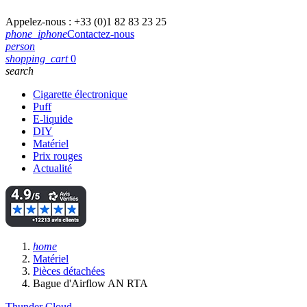
Appelez-nous :
+33 (0)1 82 83 23 25
phone_iphone
Contactez-nous
person
shopping_cart
0
search
Cigarette électronique
Puff
E-liquide
DIY
Matériel
Prix rouges
Actualité
home
Matériel
Pièces détachées
Bague d'Airflow AN RTA
Thunder Cloud