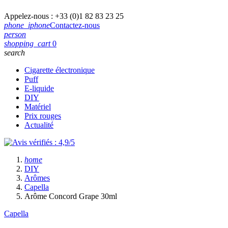
Appelez-nous :
+33 (0)1 82 83 23 25
phone_iphone
Contactez-nous
person
shopping_cart
0
search
Cigarette électronique
Puff
E-liquide
DIY
Matériel
Prix rouges
Actualité
home
DIY
Arômes
Capella
Arôme Concord Grape 30ml
Capella