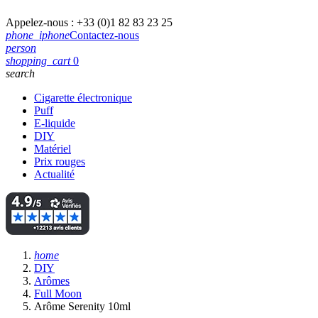
Appelez-nous :
+33 (0)1 82 83 23 25
phone_iphone
Contactez-nous
person
shopping_cart
0
search
Cigarette électronique
Puff
E-liquide
DIY
Matériel
Prix rouges
Actualité
home
DIY
Arômes
Full Moon
Arôme Serenity 10ml