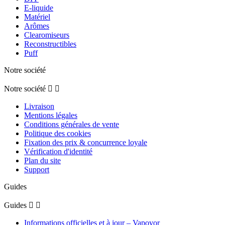
E-liquide
Matériel
Arômes
Clearomiseurs
Reconstructibles
Puff
Notre société
Notre société


Livraison
Mentions légales
Conditions générales de vente
Politique des cookies
Fixation des prix & concurrence loyale
Vérification d'identité
Plan du site
Support
Guides
Guides


Informations officielles et à jour – Vapovor