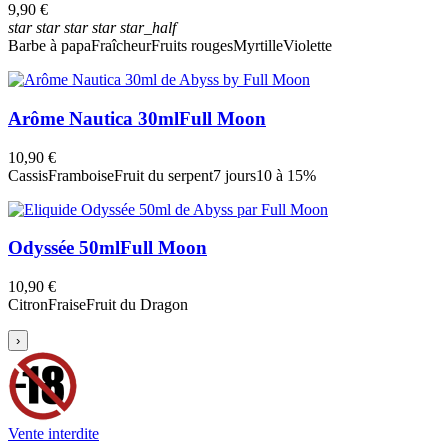
9,90 €
star
star
star
star
star_half
Barbe à papa
Fraîcheur
Fruits rouges
Myrtille
Violette
Arôme Nautica 30ml
Full Moon
10,90 €
Cassis
Framboise
Fruit du serpent
7 jours
10 à 15%
Odyssée 50ml
Full Moon
10,90 €
Citron
Fraise
Fruit du Dragon
›
Vente interdite