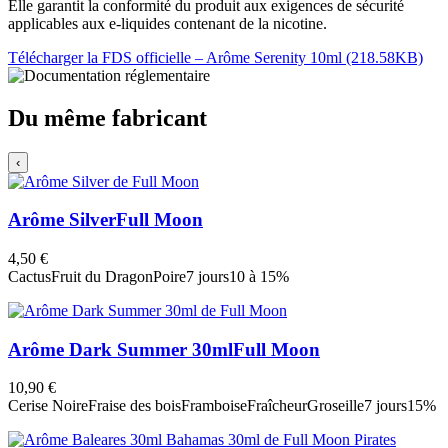
Elle garantit la conformité du produit aux exigences de sécurité
applicables aux e-liquides contenant de la nicotine.
Télécharger la FDS officielle – Arôme Serenity 10ml (218.58KB)
Du même fabricant
‹
Arôme Silver
Full Moon
4,50 €
Cactus
Fruit du Dragon
Poire
7 jours
10 à 15%
Arôme Dark Summer 30ml
Full Moon
10,90 €
Cerise Noire
Fraise des bois
Framboise
Fraîcheur
Groseille
7 jours
15%