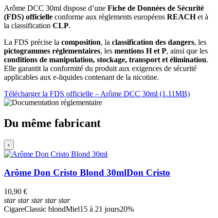
Arôme DCC 30ml dispose d’une
Fiche de Données de Sécurité
(FDS) officielle
conforme aux règlements européens
REACH
et à
la classification
CLP
.
La FDS précise la
composition
, la
classification des dangers
, les
pictogrammes réglementaires
, les
mentions H et P
, ainsi que les
conditions de manipulation, stockage, transport et élimination
.
Elle garantit la conformité du produit aux exigences de sécurité
applicables aux e-liquides contenant de la nicotine.
Télécharger la FDS officielle – Arôme DCC 30ml (1.11MB)
Du même fabricant
‹
Arôme Don Cristo Blond 30ml
Don Cristo
10,90 €
star
star
star
star
star
Cigare
Classic blond
Miel
15 à 21 jours
20%