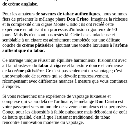
de crème anglaise
.
Pour les amateurs de
saveurs de tabac authentiques
, nous sommes
fiers de présenter le mélange phare
Don Cristo
. Imaginez la richesse
et la complexité d'un cigare Monte Cristo ; ils ont recréé cette
expérience en utilisant un processus d'infusion rigoureux de 90
jours. Mais ils n'en sont pas restés là. Cette base audacieuse et
semblable à un cigare est adroitement complétée par une délicate
couche de
crème pâtissière
, ajoutant une touche luxueuse à l'
arôme
authentique du tabac
.
Ce mariage unique réussit un équilibre harmonieux, fusionnant avec
art la robustesse du
tabac à cigare
et la texture douce et crémeuse
de la
crème pâtissière
. Ce n'est pas seulement un vapotage ; c'est
une symphonie de saveurs qui se dévoile progressivement,
récompensant avec différentes nuances à mesure que vous continuez
à vapoter.
Si vous recherchez une expérience de vapotage luxueuse et
complexe qui va au-delà de l'ordinaire, le mélange
Don Cristo
est
votre passeport vers un monde de saveurs complexes et superposées.
Conçu pour les dispositifs à faible puissance mais débordant de goût
de haute qualité, c'est là que l'artisanat traditionnel du tabac
rencontre l'innovation moderne du vapotage.