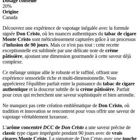
Dosage conseillé
20%
Origine
Canada
Découvrez une expérience de vapotage inégalée avec la formule
signée
Don Cristo
, où les nuances authentiques du
tabac de cigare
Monte Cristo
sont méticuleusement capturées grâce à un processus
d
'infusion de 90 jours
. Mais ce n'est pas tout : cette recette
exceptionnelle est sublimée par une délicate note de
crème
pâtissière
, ajoutant une dimension gourmande à cette saveur déjà
complexe.
Ce mélange unique allie le robuste et le raffiné, offrant une
expérience sensorielle riche et multi-dimensionnelle. Vous
apprécierez l'équilibre parfait entre la puissance du
tabac de cigare
authentique
et la douceur subtile de la
crème pâtissière
. Parfait
pour ceux qui recherchent une saveur sophistiquée et bien arrondie.
Ne manquez pas cette création emblématique de
Don Cristo
, où
tradition et innovation se rencontrent pour vous offrir une saveur de
vapotage véritablement luxueuse.
L'
arôme concentré
DCC
de
Don Cristo
a une saveur précise de
classic
type cigare imprégnée pendant 90 jours avec de
vrais
cigares Monte Cristo
. La signature de Don Cristo avec une
touche