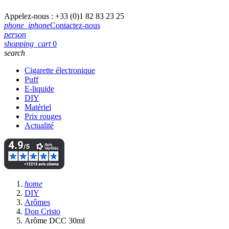
Appelez-nous :
+33 (0)1 82 83 23 25
phone_iphone
Contactez-nous
person
shopping_cart
0
search
Cigarette électronique
Puff
E-liquide
DIY
Matériel
Prix rouges
Actualité
home
DIY
Arômes
Don Cristo
Arôme DCC 30ml