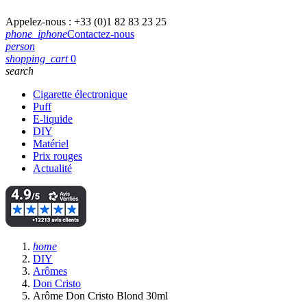
Appelez-nous :
+33 (0)1 82 83 23 25
phone_iphone
Contactez-nous
person
shopping_cart
0
search
Cigarette électronique
Puff
E-liquide
DIY
Matériel
Prix rouges
Actualité
home
DIY
Arômes
Don Cristo
Arôme Don Cristo Blond 30ml