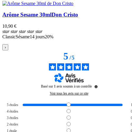
Arôme Sesame 30ml
Don Cristo
10,90 €
star
star
star
star
star
Classic
Sésame
14 jours
20%
›
5
/
5
Basé sur
1
avis soumis à un contrôle
Voir tous les avis sur ce site
5
étoiles
4
étoiles
3
étoiles
2
étoiles
1
étoile