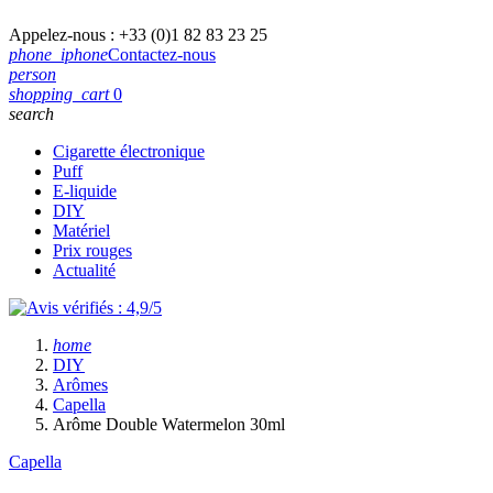
Appelez-nous :
+33 (0)1 82 83 23 25
phone_iphone
Contactez-nous
person
shopping_cart
0
search
Cigarette électronique
Puff
E-liquide
DIY
Matériel
Prix rouges
Actualité
home
DIY
Arômes
Capella
Arôme Double Watermelon 30ml
Capella