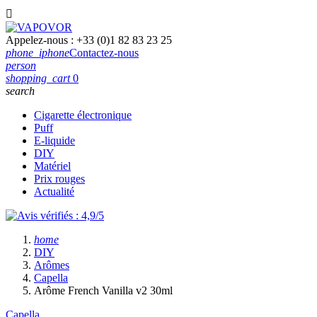

Appelez-nous :
+33 (0)1 82 83 23 25
phone_iphone
Contactez-nous
person
shopping_cart
0
search
Cigarette électronique
Puff
E-liquide
DIY
Matériel
Prix rouges
Actualité
home
DIY
Arômes
Capella
Arôme French Vanilla v2 30ml
Capella