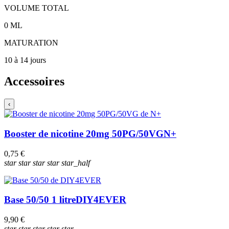
VOLUME TOTAL
0
ML
MATURATION
10 à 14 jours
Accessoires
‹
Booster de nicotine 20mg 50PG/50VG
N+
0,75 €
star
star
star
star
star_half
Base 50/50 1 litre
DIY4EVER
9,90 €
star
star
star
star
star