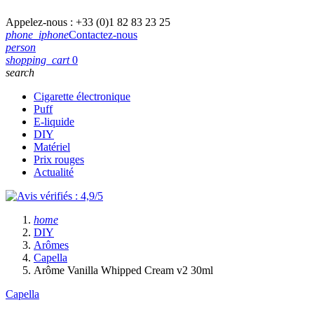
Appelez-nous :
+33 (0)1 82 83 23 25
phone_iphone
Contactez-nous
person
shopping_cart
0
search
Cigarette électronique
Puff
E-liquide
DIY
Matériel
Prix rouges
Actualité
home
DIY
Arômes
Capella
Arôme Vanilla Whipped Cream v2 30ml
Capella