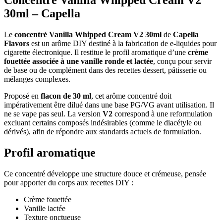
Concentré Vanilla Whipped Cream V2
30ml – Capella
Le
concentré Vanilla Whipped Cream V2 30ml
de
Capella
Flavors
est un arôme DIY destiné à la fabrication de e-liquides pour
cigarette électronique. Il restitue le profil aromatique d’une
crème
fouettée associée à une vanille ronde et lactée
, conçu pour servir
de base ou de complément dans des recettes dessert, pâtisserie ou
mélanges complexes.
Proposé en
flacon de 30 ml
, cet arôme concentré doit
impérativement être dilué dans une base PG/VG avant utilisation. Il
ne se vape pas seul. La version
V2
correspond à une reformulation
excluant certains composés indésirables (comme le diacétyle ou
dérivés), afin de répondre aux standards actuels de formulation.
Profil aromatique
Ce concentré développe une structure douce et crémeuse, pensée
pour apporter du corps aux recettes DIY :
Crème fouettée
Vanille lactée
Texture onctueuse