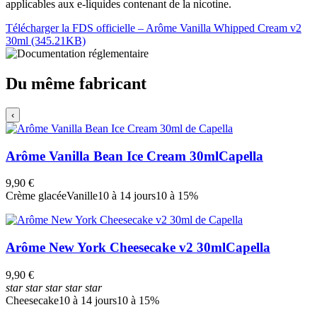
applicables aux e-liquides contenant de la nicotine.
Télécharger la FDS officielle – Arôme Vanilla Whipped Cream v2
30ml (345.21KB)
Du même fabricant
‹
Arôme Vanilla Bean Ice Cream 30ml
Capella
9,90 €
Crème glacée
Vanille
10 à 14 jours
10 à 15%
Arôme New York Cheesecake v2 30ml
Capella
9,90 €
star
star
star
star
star
Cheesecake
10 à 14 jours
10 à 15%