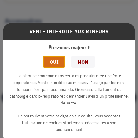
Accessoires
VENTE INTERDITE AUX MINEURS
Êtes-vous majeur ?
OUI
NON
Base 30/70 1 Litre
Base 50/50 1 Litre
La nicotine contenue dans certains produits crée une forte
DIY4EVER
DIY4EVER
dépendance. Vente interdite aux mineurs. L’usage par les non-
fumeurs n’est pas recommandé. Grossesse, allaitement ou
9,90 €
9,90 €
‹
›
pathologie cardio-respiratoire : demander l’avis d’un professionnel
star
star
star
star
star_half
star
star
star
star
star
de santé.
En poursuivant votre navigation sur ce site, vous acceptez
l’utilisation de cookies strictement nécessaires à son
fonctionnement.