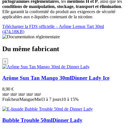
pictogrammes réglementaires
, les
mentions H et P
, ainsi que les
conditions de manipulation, stockage, transport et élimination
.
Elle garantit la conformité du produit aux exigences de sécurité
applicables aux e-liquides contenant de la nicotine.
Télécharger la FDS officielle – Arôme Lemon Tart 30ml
(474.18KB)
Du même fabricant
‹
Arôme Sun Tan Mango 30ml
Dinner Lady Ice
8,90 €
star
star
star
star
star
Fraîcheur
Mangue
Miel
3 à 7 jours
10 à 15%
Bubble Trouble 50ml
Dinner Lady