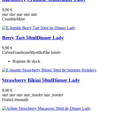
9,90 €
star
star
star
star
star
Crumble
Mûre
Berry Tart 50ml
Dinner Lady
9,90 €
Crème
Framboise
Myrtille
Pâte brisée
Rupture de stock
Strawberry Bikini 50ml
Dinner Lady
9,90 €
star
star
star
star_border
star_border
Fraise
Limonade