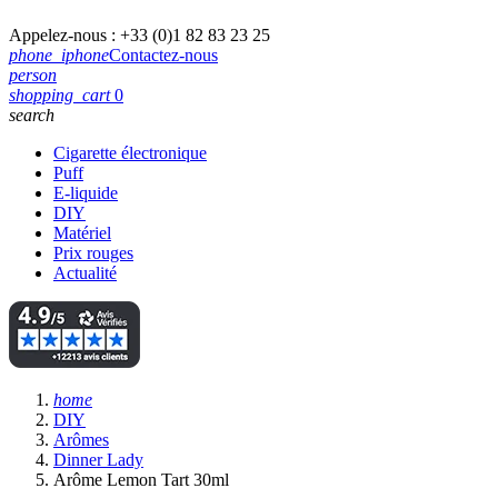
Appelez-nous :
+33 (0)1 82 83 23 25
phone_iphone
Contactez-nous
person
shopping_cart
0
search
Cigarette électronique
Puff
E-liquide
DIY
Matériel
Prix rouges
Actualité
home
DIY
Arômes
Dinner Lady
Arôme Lemon Tart 30ml