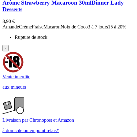
Arôme Strawberry Macaroon 30ml
Dinner Lady
Desserts
8,90 €
Amande
Crème
Fraise
Macaron
Noix de Coco
3 à 7 jours
15 à 20%
Rupture de stock
›
Vente interdite
aux mineurs
Livraison par Chronopost et Amazon
à domicile ou en point relais*