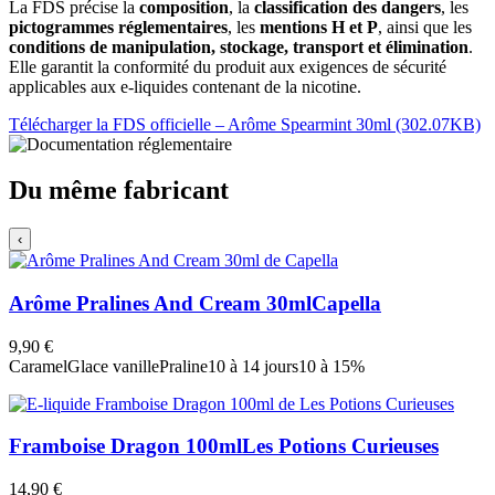
La FDS précise la
composition
, la
classification des dangers
, les
pictogrammes réglementaires
, les
mentions H et P
, ainsi que les
conditions de manipulation, stockage, transport et élimination
.
Elle garantit la conformité du produit aux exigences de sécurité
applicables aux e-liquides contenant de la nicotine.
Télécharger la FDS officielle – Arôme Spearmint 30ml (302.07KB)
Du même fabricant
‹
Arôme Pralines And Cream 30ml
Capella
9,90 €
Caramel
Glace vanille
Praline
10 à 14 jours
10 à 15%
Framboise Dragon 100ml
Les Potions Curieuses
14,90 €