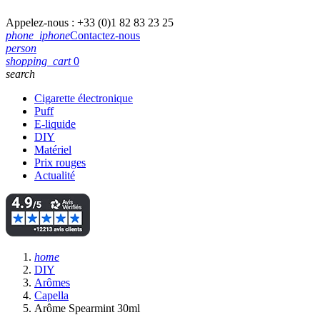
Appelez-nous :
+33 (0)1 82 83 23 25
phone_iphone
Contactez-nous
person
shopping_cart
0
search
Cigarette électronique
Puff
E-liquide
DIY
Matériel
Prix rouges
Actualité
home
DIY
Arômes
Capella
Arôme Spearmint 30ml