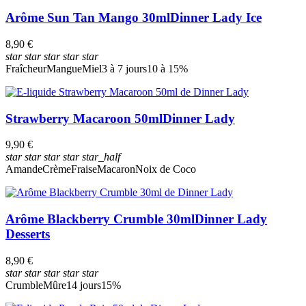
Arôme Sun Tan Mango 30ml
Dinner Lady Ice
8,90 €
star
star
star
star
star
Fraîcheur
Mangue
Miel
3 à 7 jours
10 à 15%
Strawberry Macaroon 50ml
Dinner Lady
9,90 €
star
star
star
star
star_half
Amande
Crème
Fraise
Macaron
Noix de Coco
Arôme Blackberry Crumble 30ml
Dinner Lady
Desserts
8,90 €
star
star
star
star
star
Crumble
Mûre
14 jours
15%