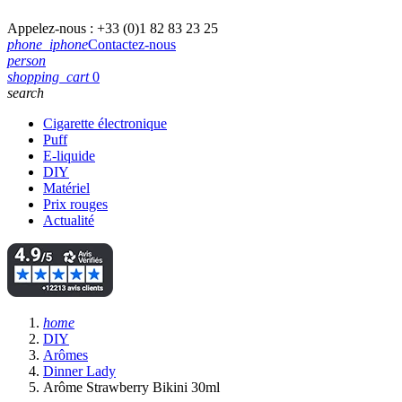
Appelez-nous :
+33 (0)1 82 83 23 25
phone_iphone
Contactez-nous
person
shopping_cart
0
search
Cigarette électronique
Puff
E-liquide
DIY
Matériel
Prix rouges
Actualité
home
DIY
Arômes
Dinner Lady
Arôme Strawberry Bikini 30ml