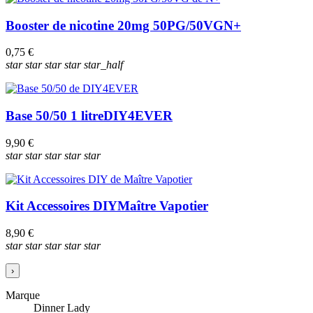
Booster de nicotine 20mg 50PG/50VG
N+
0,75 €
star
star
star
star
star_half
Base 50/50 1 litre
DIY4EVER
9,90 €
star
star
star
star
star
Kit Accessoires DIY
Maître Vapotier
8,90 €
star
star
star
star
star
›
Marque
Dinner Lady