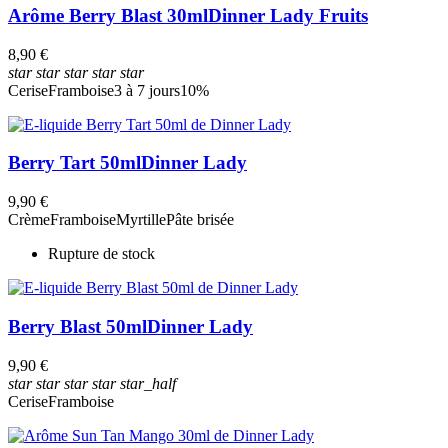
Arôme Berry Blast 30ml
Dinner Lady Fruits
8,90 €
star
star
star
star
star
Cerise
Framboise
3 à 7 jours
10%
Berry Tart 50ml
Dinner Lady
9,90 €
Crème
Framboise
Myrtille
Pâte brisée
Rupture de stock
Berry Blast 50ml
Dinner Lady
9,90 €
star
star
star
star
star_half
Cerise
Framboise