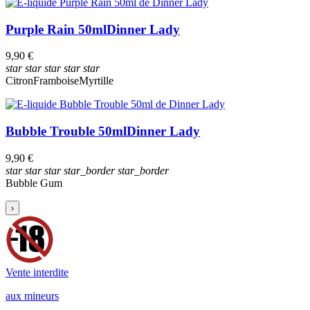
Purple Rain 50ml
Dinner Lady
9,90 €
star
star
star
star
star
Citron
Framboise
Myrtille
Bubble Trouble 50ml
Dinner Lady
9,90 €
star
star
star
star_border
star_border
Bubble Gum
›
Vente interdite
aux mineurs