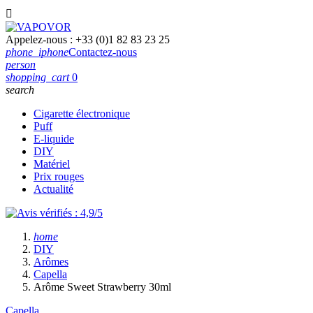

Appelez-nous :
+33 (0)1 82 83 23 25
phone_iphone
Contactez-nous
person
shopping_cart
0
search
Cigarette électronique
Puff
E-liquide
DIY
Matériel
Prix rouges
Actualité
home
DIY
Arômes
Capella
Arôme Sweet Strawberry 30ml
Capella