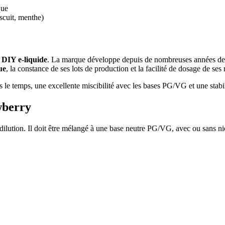
que
iscuit, menthe)
u
DIY e-liquide
. La marque développe depuis de nombreuses années des 
ue
, la constance de ses lots de production et la facilité de dosage de ses 
 le temps, une excellente miscibilité avec les bases PG/VG et une stabi
wberry
 dilution. Il doit être mélangé à une base neutre PG/VG, avec ou sans ni