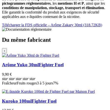
pictogrammes réglementaires
, les
mentions H et P
, ainsi que les
conditions de manipulation, stockage, transport et élimination
.
Elle garantit la conformité du produit aux exigences de sécurité
applicables aux e-liquides contenant de la nicotine.
Télécharger la FDS officielle – Arôme Zakary 30ml (318.72KB)
Du même fabricant
‹
Arôme Yuko 30ml
Fighter Fuel
9,90 €
star
star
star
star
star
Fraîcheur
Fruits rouges
3 à 5 jours
7%
Kuroko 100ml
Fighter Fuel