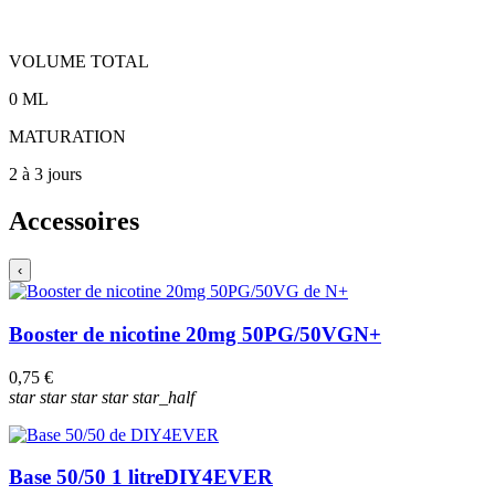
VOLUME TOTAL
0
ML
MATURATION
2 à 3 jours
Accessoires
‹
Booster de nicotine 20mg 50PG/50VG
N+
0,75 €
star
star
star
star
star_half
Base 50/50 1 litre
DIY4EVER