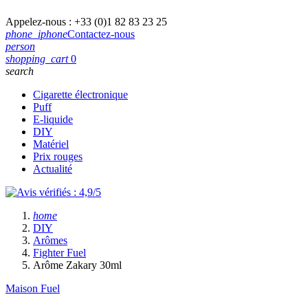
Appelez-nous :
+33 (0)1 82 83 23 25
phone_iphone
Contactez-nous
person
shopping_cart
0
search
Cigarette électronique
Puff
E-liquide
DIY
Matériel
Prix rouges
Actualité
home
DIY
Arômes
Fighter Fuel
Arôme Zakary 30ml
Maison Fuel