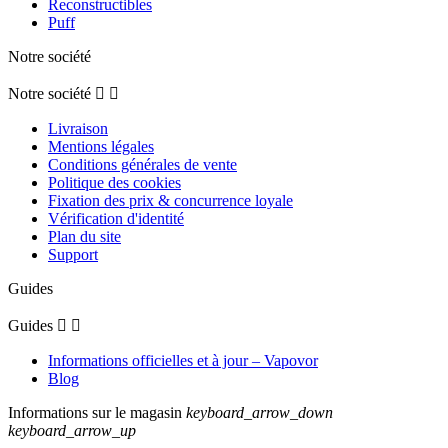
5
/
5
Avis vérifié
Assez étonnant
Avis du
01/11/2020
, suite à une expérience du
14/10/2020
par
A.A.
Utile
(0)
Signaler
5
/
5
Avis vérifié
Parfait
Avis du
15/08/2020
, suite à une expérience du
04/08/2020
par
A.A.
Utile
(0)
Signaler
5
/
5
Avis vérifié