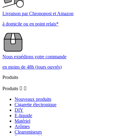
Voir tous les avis sur ce site
5
étoiles
4
étoiles
3
étoiles
2
étoiles
1
étoile
Trier les avis
5
/
5
Avis vérifié
Bon produit
Avis du
30/05/2023
, suite à une expérience du
24/05/2023
par
A.A.
Utile
(0)
Signaler