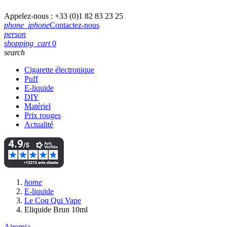
Appelez-nous :
+33 (0)1 82 83 23 25
phone_iphone
Contactez-nous
person
shopping_cart
0
search
Cigarette électronique
Puff
E-liquide
DIY
Matériel
Prix rouges
Actualité
home
E-liquide
Le Coq Qui Vape
Eliquide Brun 10ml
Airomia