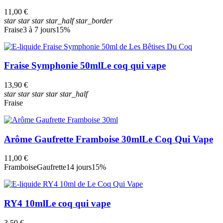
11,00 €
star
star
star
star_half
star_border
Fraise
3 à 7 jours
15%
Fraise Symphonie 50ml
Le coq qui vape
13,90 €
star
star
star
star
star_half
Fraise
Arôme Gaufrette Framboise 30ml
Le Coq Qui Vape
11,00 €
Framboise
Gaufrette
14 jours
15%
RY4 10ml
Le coq qui vape
3,50 €