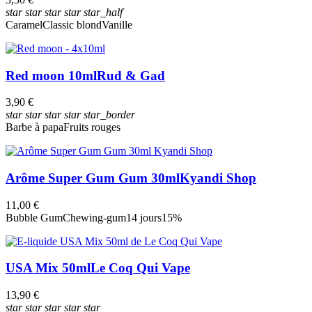
star
star
star
star
star_half
Caramel
Classic blond
Vanille
Red moon 10ml
Rud & Gad
3,90 €
star
star
star
star
star_border
Barbe à papa
Fruits rouges
Arôme Super Gum Gum 30ml
Kyandi Shop
11,00 €
Bubble Gum
Chewing-gum
14 jours
15%
USA Mix 50ml
Le Coq Qui Vape
13,90 €
star
star
star
star
star