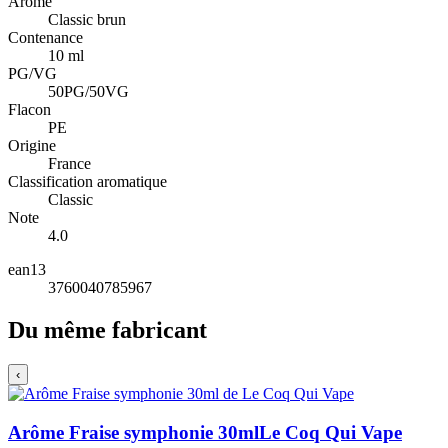
Arôme
Classic brun
Contenance
10 ml
PG/VG
50PG/50VG
Flacon
PE
Origine
France
Classification aromatique
Classic
Note
4.0
ean13
3760040785967
Du même fabricant
‹
Arôme Fraise symphonie 30ml
Le Coq Qui Vape