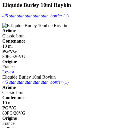
Eliquide Burley 10ml
Roykin
4/5
star
star
star
star
star_border
(1)
Arôme
Classic brun
Contenance
10 ml
PG/VG
80PG/20VG
Origine
France
Levest
Eliquide Burley 10ml
Roykin
4/5
star
star
star
star
star_border
(1)
Arôme
Classic brun
Contenance
10 ml
PG/VG
80PG/20VG
Origine
France