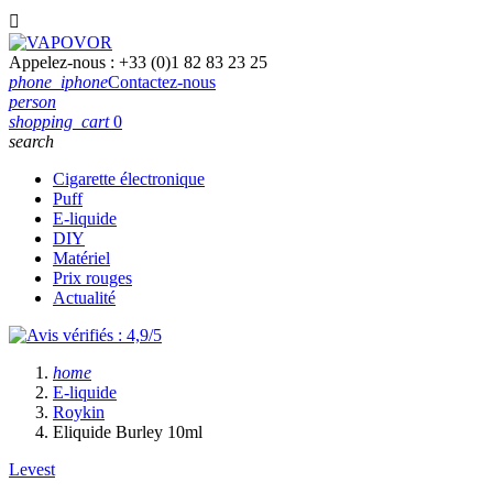

Appelez-nous :
+33 (0)1 82 83 23 25
phone_iphone
Contactez-nous
person
shopping_cart
0
search
Cigarette électronique
Puff
E-liquide
DIY
Matériel
Prix rouges
Actualité
home
E-liquide
Roykin
Eliquide Burley 10ml
Levest