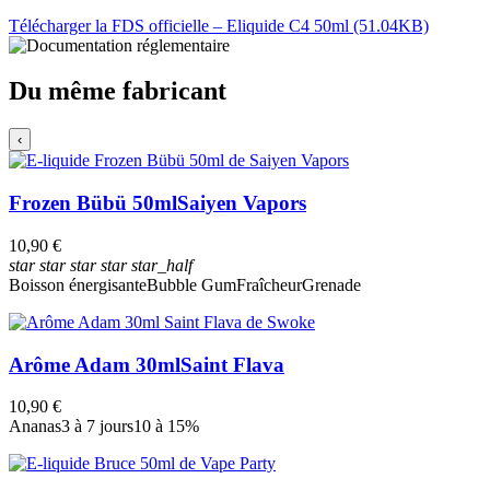
Télécharger la FDS officielle – Eliquide C4 50ml (51.04KB)
Du même fabricant
‹
Frozen Bübü 50ml
Saiyen Vapors
10,90 €
star
star
star
star
star_half
Boisson énergisante
Bubble Gum
Fraîcheur
Grenade
Arôme Adam 30ml
Saint Flava
10,90 €
Ananas
3 à 7 jours
10 à 15%