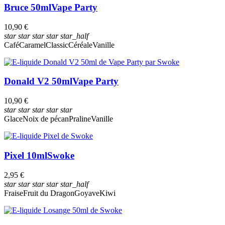
Bruce 50ml
Vape Party
10,90 €
star
star
star
star
star_half
Café
Caramel
Classic
Céréale
Vanille
Donald V2 50ml
Vape Party
10,90 €
star
star
star
star
star
Glace
Noix de pécan
Praline
Vanille
Pixel 10ml
Swoke
2,95 €
star
star
star
star
star_half
Fraise
Fruit du Dragon
Goyave
Kiwi