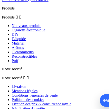
Produits
Produits


Nouveaux produits
Cigarette électronique
DIY
E-liquide
Matériel
Arômes
Clearomiseurs
Reconstructibles
Puff
Notre société
Notre société


Livraison
Mentions légales
Conditions générales de vente
Politique des cookies
A
Fixation des prix & concurrence loyale
Vérification d'identité