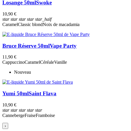
Losange 50ml
Swoke
10,90 €
star
star
star
star
star_half
Caramel
Classic blond
Noix de macadamia
Bruce Réserve 50ml
Vape Party
11,90 €
Cappuccino
Caramel
Céréale
Vanille
Nouveau
Yumi 50ml
Saint Flava
10,90 €
star
star
star
star
star
Canneberge
Fraise
Framboise
›