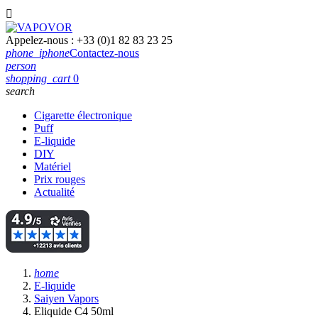

Appelez-nous :
+33 (0)1 82 83 23 25
phone_iphone
Contactez-nous
person
shopping_cart
0
search
Cigarette électronique
Puff
E-liquide
DIY
Matériel
Prix rouges
Actualité
home
E-liquide
Saiyen Vapors
Eliquide C4 50ml