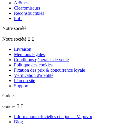
Arômes
Clearomiseurs
Reconstructibles
Puff
Notre société
Notre société


Livraison
Mentions légales
Conditions générales de vente
Politique des cookies
Fixation des prix & concurrence loyale
Vérification d'identité
Plan du site
Support
Guides
Guides


Informations officielles et à jour – Vapovor
Blog