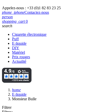
Appelez-nous :
+33 (0)1 82 83 23 25
phone_iphone
Contactez-nous
person
shopping_cart
0
search
Cigarette électronique
Puff
E-liquide
DIY
Matériel
Prix rouges
Actualité
home
E-liquide
Monsieur Bulle
Filtrer
Filtres: