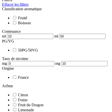
Effacer les filtres
Classification aromatique
Fruité
Boisson
Contenance
ml
ml
PG/VG
50PG/50VG
Taux de nicotine
mg
mg
Origine
France
Arôme
Citron
Fraise
Fruit du Dragon
Limonade