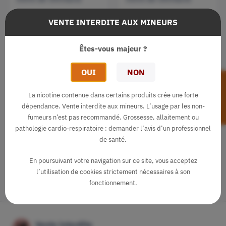
VENTE INTERDITE AUX MINEURS
Pandora 50ml
Vendetta 50ml
Ohmland
Ohmland
Êtes-vous majeur ?
10,90 €
10,90 €
star
star
star
star
star_half
star
star
star
star
star
OUI
NON
FILTRER
Fraîcheur
Fruits rouges
Fruit du Dragon
La nicotine contenue dans certains produits crée une forte
Fruits rouges
Salak
dépendance. Vente interdite aux mineurs. L’usage par les non-
fumeurs n’est pas recommandé. Grossesse, allaitement ou
pathologie cardio-respiratoire : demander l’avis d’un professionnel
de santé.
En poursuivant votre navigation sur ce site, vous acceptez

Retour en haut
l’utilisation de cookies strictement nécessaires à son
fonctionnement.
Vente interdite