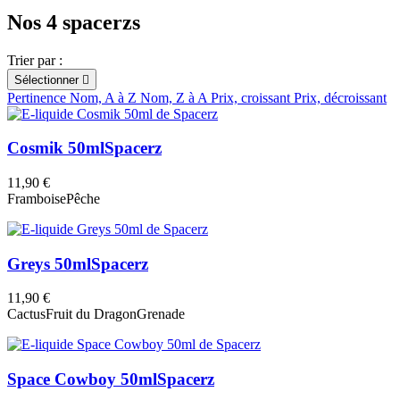
Nos 4 spacerzs
Trier par :
Sélectionner

Pertinence
Nom, A à Z
Nom, Z à A
Prix, croissant
Prix, décroissant
Cosmik 50ml
Spacerz
11,90 €
Framboise
Pêche
Greys 50ml
Spacerz
11,90 €
Cactus
Fruit du Dragon
Grenade
Space Cowboy 50ml
Spacerz