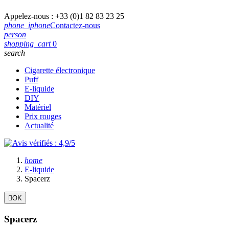
Appelez-nous :
+33 (0)1 82 83 23 25
phone_iphone
Contactez-nous
person
shopping_cart
0
search
Cigarette électronique
Puff
E-liquide
DIY
Matériel
Prix rouges
Actualité
home
E-liquide
Spacerz

OK
Spacerz