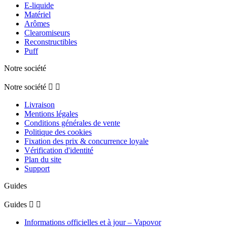
E-liquide
Matériel
Arômes
Clearomiseurs
Reconstructibles
Puff
Notre société
Notre société


Livraison
Mentions légales
Conditions générales de vente
Politique des cookies
Fixation des prix & concurrence loyale
Vérification d'identité
Plan du site
Support
Guides
Guides


Informations officielles et à jour – Vapovor