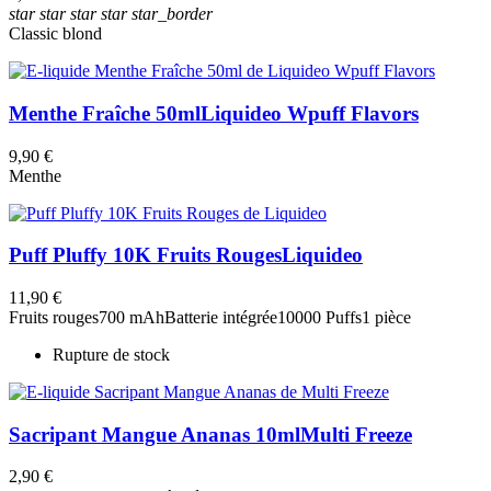
star
star
star
star
star_border
Classic blond
Menthe Fraîche 50ml
Liquideo Wpuff Flavors
9,90 €
Menthe
Puff Pluffy 10K Fruits Rouges
Liquideo
11,90 €
Fruits rouges
700 mAh
Batterie intégrée
10000 Puffs
1 pièce
Rupture de stock
Sacripant Mangue Ananas 10ml
Multi Freeze
2,90 €