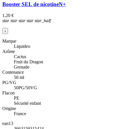
Booster SEL de nicotine
N+
1,20 €
star
star
star
star
star_half
›
Marque
Liquideo
Arôme
Cactus
Fruit du Dragon
Grenade
Contenance
50 ml
PG/VG
50PG/50VG
Flacon
PE
Sécurité enfant
Origine
France
ean13
3663159315424