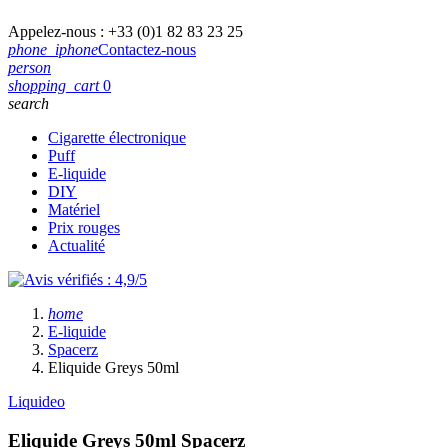
Appelez-nous :
+33 (0)1 82 83 23 25
phone_iphone
Contactez-nous
person
shopping_cart
0
search
Cigarette électronique
Puff
E-liquide
DIY
Matériel
Prix rouges
Actualité
home
E-liquide
Spacerz
Eliquide Greys 50ml
Liquideo
Eliquide Greys 50ml
Spacerz