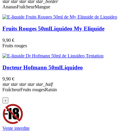
star
star
star
star
star_border
Ananas
Fraîcheur
Mangue
Fruits Rouges 50ml
Liquideo My Eliquide
9,90 €
Fruits rouges
Docteur Hofmann 50ml
Liquideo
9,90 €
star
star
star
star
star_half
Fraîcheur
Fruits rouges
Raisin
›
Vente interdite