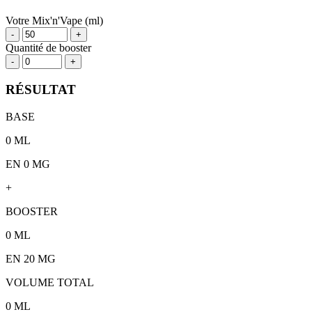
Votre Mix'n'Vape (ml)
-
+
Quantité de booster
-
+
RÉSULTAT
BASE
0
ML
EN 0 MG
+
BOOSTER
0
ML
EN
20
MG
VOLUME TOTAL
0
ML