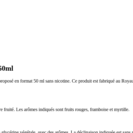
 50ml
roposé en format 50 ml sans nicotine. Ce produit est fabriqué au Royaume
 fruité. Les arômes indiqués sont fruits rouges, framboise et myrtille.
 glycérine végétale, avec des arômes. La déclinaison indiquée est sans n