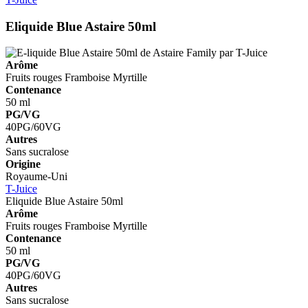
Eliquide Blue Astaire 50ml
Arôme
Fruits rouges
Framboise
Myrtille
Contenance
50 ml
PG/VG
40PG/60VG
Autres
Sans sucralose
Origine
Royaume-Uni
T-Juice
Eliquide Blue Astaire 50ml
Arôme
Fruits rouges
Framboise
Myrtille
Contenance
50 ml
PG/VG
40PG/60VG
Autres
Sans sucralose