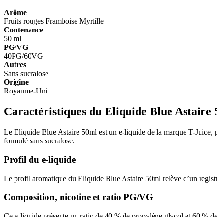
Arôme
Fruits rouges
Framboise
Myrtille
Contenance
50 ml
PG/VG
40PG/60VG
Autres
Sans sucralose
Origine
Royaume-Uni
Caractéristiques du Eliquide Blue Astaire
Le Eliquide Blue Astaire 50ml est un e-liquide de la marque T-Juice, p
formulé sans sucralose.
Profil du e-liquide
Le profil aromatique du Eliquide Blue Astaire 50ml relève d’un registre
Composition, nicotine et ratio PG/VG
Ce e-liquide présente un ratio de 40 % de propylène glycol et 60 % de