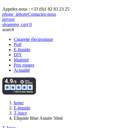
Appelez-nous :
+33 (0)1 82 83 23 25
phone_iphone
Contactez-nous
person
shopping_cart
0
search
Cigarette électronique
Puff
E-liquide
DIY
Matériel
Prix rouges
Actualité
home
E-liquide
T-Juice
Eliquide Blue Astaire 50ml
T-Juice