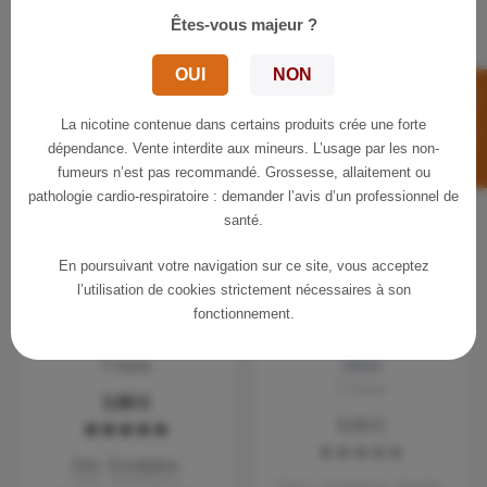
Êtes-vous majeur ?
10,90 €
9,90 €
star
star
star
star
star
Canneberge
Grenade
OUI
NON
FILTRER
Anis
Fruits rouges
Grenadine
Vanille
Menthe
La nicotine contenue dans certains produits crée une forte
dépendance. Vente interdite aux mineurs. L’usage par les non-
fumeurs n’est pas recommandé. Grossesse, allaitement ou
pathologie cardio-respiratoire : demander l’avis d’un professionnel de
santé.
RUPTURE DE STOCK
En poursuivant votre navigation sur ce site, vous acceptez
l’utilisation de cookies strictement nécessaires à son
fonctionnement.
Arôme Red Astaire
Arôme Forest Affair
T-Juice
30ml
T-Juice
3,90 €
9,90 €
star
star
star
star
star
star
star
star
star
star
Anis
Eucalyptus