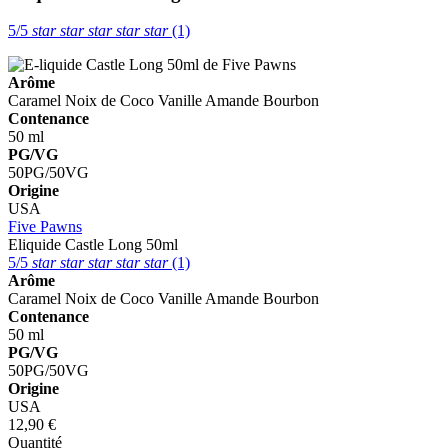
5/5
star
star
star
star
star
(1)
Arôme
Caramel
Noix de Coco
Vanille
Amande
Bourbon
Contenance
50 ml
PG/VG
50PG/50VG
Origine
USA
Five Pawns
Eliquide Castle Long 50ml
5/5
star
star
star
star
star
(1)
Arôme
Caramel
Noix de Coco
Vanille
Amande
Bourbon
Contenance
50 ml
PG/VG
50PG/50VG
Origine
USA
12,90 €
Quantité