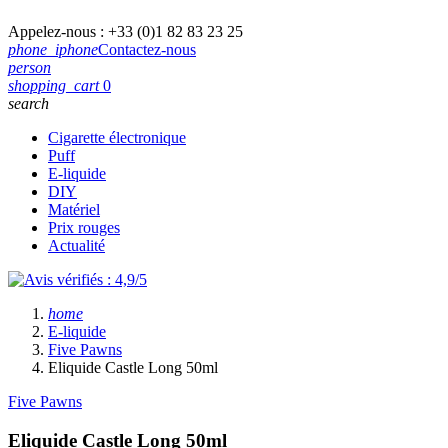
Appelez-nous :
+33 (0)1 82 83 23 25
phone_iphone
Contactez-nous
person
shopping_cart
0
search
Cigarette électronique
Puff
E-liquide
DIY
Matériel
Prix rouges
Actualité
home
E-liquide
Five Pawns
Eliquide Castle Long 50ml
Five Pawns
Eliquide Castle Long 50ml