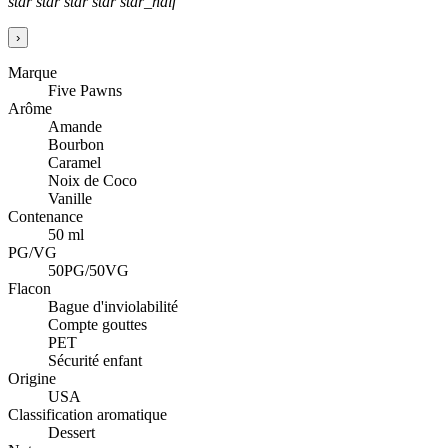
star
star
star
star
star_half
›
Marque
Five Pawns
Arôme
Amande
Bourbon
Caramel
Noix de Coco
Vanille
Contenance
50 ml
PG/VG
50PG/50VG
Flacon
Bague d'inviolabilité
Compte gouttes
PET
Sécurité enfant
Origine
USA
Classification aromatique
Dessert