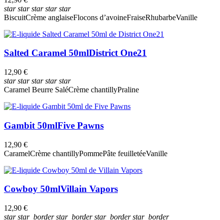
star
star
star
star
star
Biscuit
Crème anglaise
Flocons d’avoine
Fraise
Rhubarbe
Vanille
Salted Caramel 50ml
District One21
12,90 €
star
star
star
star
star
Caramel Beurre Salé
Crème chantilly
Praline
Gambit 50ml
Five Pawns
12,90 €
Caramel
Crème chantilly
Pomme
Pâte feuilletée
Vanille
Cowboy 50ml
Villain Vapors
12,90 €
star
star_border
star_border
star_border
star_border