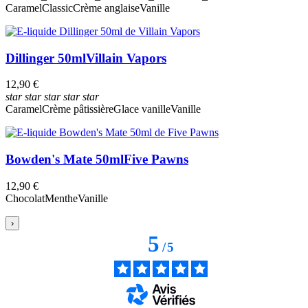
Caramel
Classic
Crème anglaise
Vanille
Dillinger 50ml
Villain Vapors
12,90 €
star
star
star
star
star
Caramel
Crème pâtissière
Glace vanille
Vanille
Bowden's Mate 50ml
Five Pawns
12,90 €
Chocolat
Menthe
Vanille
›
5
/
5