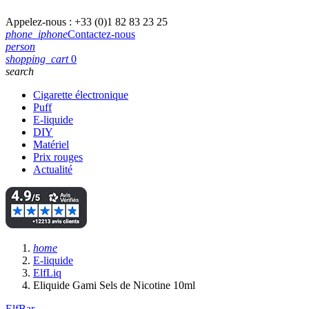
Appelez-nous :
+33 (0)1 82 83 23 25
phone_iphone
Contactez-nous
person
shopping_cart
0
search
Cigarette électronique
Puff
E-liquide
DIY
Matériel
Prix rouges
Actualité
home
E-liquide
ElfLiq
Eliquide Gami Sels de Nicotine 10ml
ElfBar