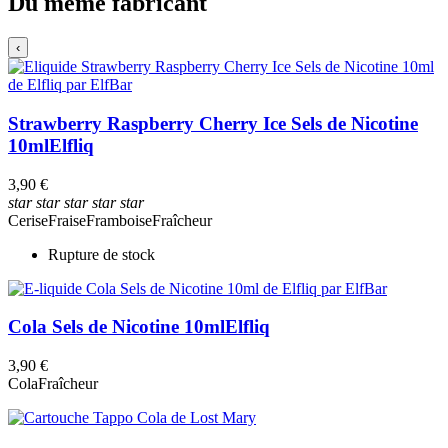
Du même fabricant
‹
Strawberry Raspberry Cherry Ice Sels de Nicotine
10ml
Elfliq
3,90 €
star
star
star
star
star
Cerise
Fraise
Framboise
Fraîcheur
Rupture de stock
Cola Sels de Nicotine 10ml
Elfliq
3,90 €
Cola
Fraîcheur