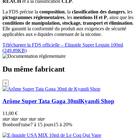
REACH
et à la classification
CLP
.
La FDS précise la
composition
, la
classification des dangers
, les
pictogrammes réglementaires
, les
mentions H et P
, ainsi que les
conditions de manipulation, stockage, transport et élimination
.
Elle garantit la conformité du produit aux exigences de sécurité
applicables aux e-liquides contenant de la nicotine.
Télécharger la FDS officielle – Eliquide Super Lequin 100ml
(249.89KB)
Du même fabricant
‹
Arôme Super Tata Gaga 30ml
Kyandi Shop
11,00 €
star
star
star
star
star
Bonbon
Fraise
7 à 15 jours
15 à 20%