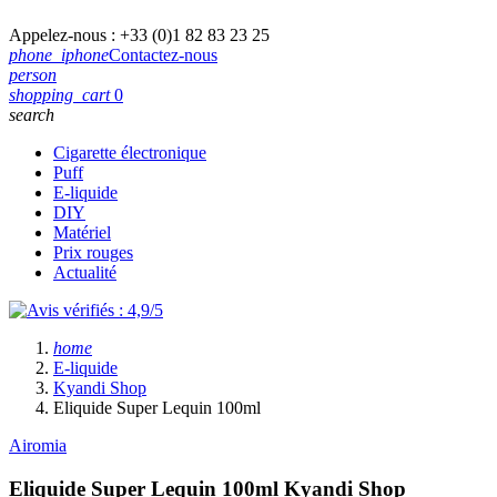
Appelez-nous :
+33 (0)1 82 83 23 25
phone_iphone
Contactez-nous
person
shopping_cart
0
search
Cigarette électronique
Puff
E-liquide
DIY
Matériel
Prix rouges
Actualité
home
E-liquide
Kyandi Shop
Eliquide Super Lequin 100ml
Airomia
Eliquide Super Lequin 100ml
Kyandi Shop