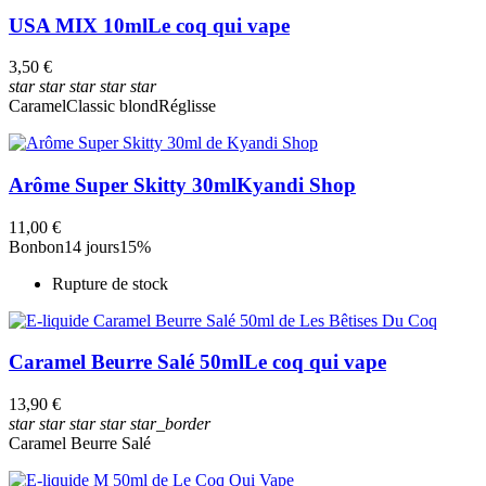
USA MIX 10ml
Le coq qui vape
3,50 €
star
star
star
star
star
Caramel
Classic blond
Réglisse
Arôme Super Skitty 30ml
Kyandi Shop
11,00 €
Bonbon
14 jours
15%
Rupture de stock
Caramel Beurre Salé 50ml
Le coq qui vape
13,90 €
star
star
star
star
star_border
Caramel Beurre Salé