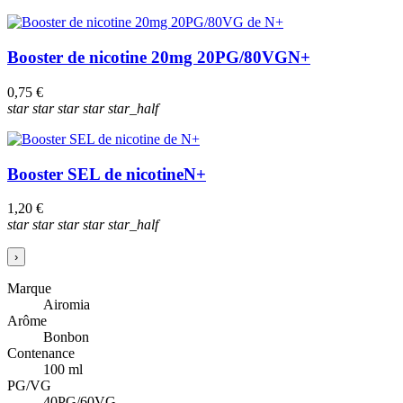
Booster de nicotine 20mg 20PG/80VG
N+
0,75 €
star
star
star
star
star_half
Booster SEL de nicotine
N+
1,20 €
star
star
star
star
star_half
›
Marque
Airomia
Arôme
Bonbon
Contenance
100 ml
PG/VG
40PG/60VG