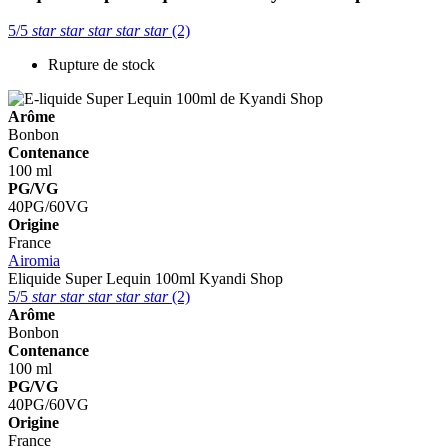
5/5
star
star
star
star
star
(2)
Rupture de stock
Arôme
Bonbon
Contenance
100 ml
PG/VG
40PG/60VG
Origine
France
Airomia
Eliquide Super Lequin 100ml
Kyandi Shop
5/5
star
star
star
star
star
(2)
Arôme
Bonbon
Contenance
100 ml
PG/VG
40PG/60VG
Origine
France