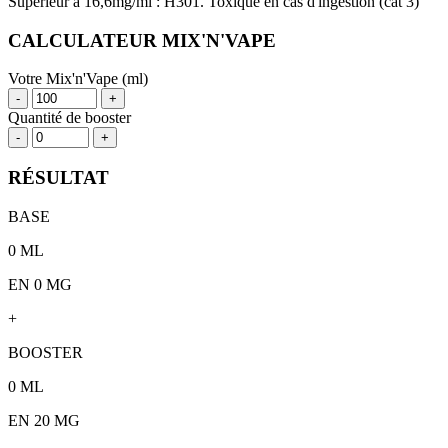
Supérieur à 16,6mg/ml : H301. Toxique en cas d'ingestion (cat 3)
CALCULATEUR MIX'N'VAPE
Votre Mix'n'Vape (ml)
-
+
Quantité de booster
-
+
RÉSULTAT
BASE
0
ML
EN 0 MG
+
BOOSTER
0
ML
EN
20
MG