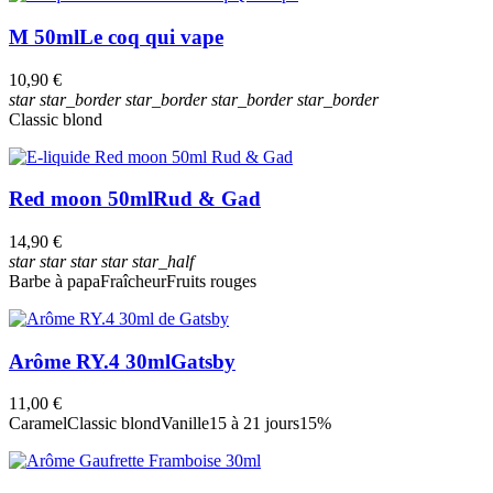
M 50ml
Le coq qui vape
10,90 €
star
star_border
star_border
star_border
star_border
Classic blond
Red moon 50ml
Rud & Gad
14,90 €
star
star
star
star
star_half
Barbe à papa
Fraîcheur
Fruits rouges
Arôme RY.4 30ml
Gatsby
11,00 €
Caramel
Classic blond
Vanille
15 à 21 jours
15%