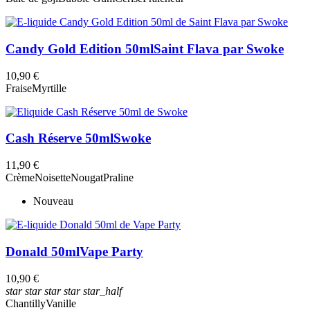
Candy Gold Edition 50ml
Saint Flava par Swoke
10,90 €
Fraise
Myrtille
Cash Réserve 50ml
Swoke
11,90 €
Crème
Noisette
Nougat
Praline
Nouveau
Donald 50ml
Vape Party
10,90 €
star
star
star
star
star_half
Chantilly
Vanille