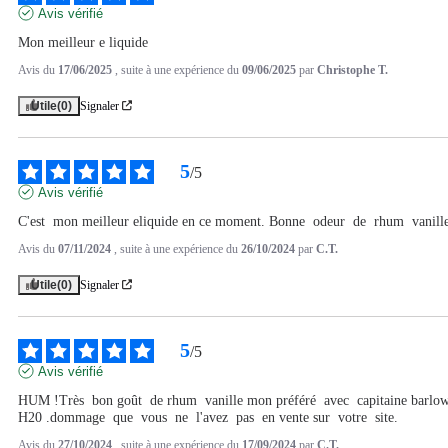
Avis vérifié
Mon meilleur e liquide
Avis du
17/06/2025
, suite à une expérience du
09/06/2025
par
Christophe T.
Utile
(0)
Signaler
5
/
5
Avis vérifié
C'est  mon meilleur eliquide en ce moment. Bonne  odeur  de  rhum  vanill
Avis du
07/11/2024
, suite à une expérience du
26/10/2024
par
C.T.
Utile
(0)
Signaler
5
/
5
Avis vérifié
HUM !Très  bon goût  de rhum  vanille mon préféré  avec  capitaine barlow
H20 .dommage  que  vous  ne  l'avez  pas  en vente sur  votre  site.
Avis du
27/10/2024
, suite à une expérience du
17/09/2024
par
C.T.