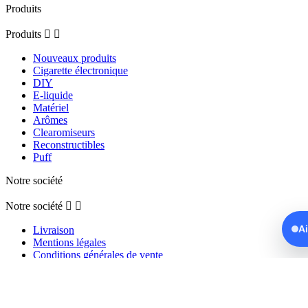
Produits
Produits


Nouveaux produits
Cigarette électronique
DIY
E-liquide
Matériel
Arômes
Clearomiseurs
Reconstructibles
Puff
Notre société
Notre société


A
Livraison
Mentions légales
Conditions générales de vente
Politique des cookies
Fixation des prix & concurrence loyale
Vérification d'identité
Plan du site