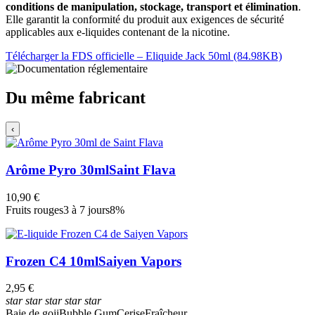
conditions de manipulation, stockage, transport et élimination
.
Elle garantit la conformité du produit aux exigences de sécurité
applicables aux e-liquides contenant de la nicotine.
Télécharger la FDS officielle – Eliquide Jack 50ml (84.98KB)
Du même fabricant
‹
Arôme Pyro 30ml
Saint Flava
10,90 €
Fruits rouges
3 à 7 jours
8%
Frozen C4 10ml
Saiyen Vapors
2,95 €
star
star
star
star
star
Baie de goji
Bubble Gum
Cerise
Fraîcheur