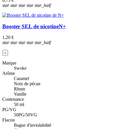
0,75 €
star
star
star
star
star_half
Booster SEL de nicotine
N+
1,20 €
star
star
star
star
star_half
›
Marque
Swoke
Arôme
Caramel
Noix de pécan
Rhum
Vanille
Contenance
50 ml
PG/VG
50PG/50VG
Flacon
Bague d'inviolabilité