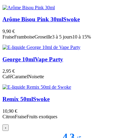
Arôme Bisou Pink 30ml
Swoke
9,90 €
Fraise
Framboise
Groseille
3 à 5 jours
10 à 15%
George 10ml
Vape Party
2,95 €
Café
Caramel
Noisette
Remix 50ml
Swoke
10,90 €
Citron
Fraise
Fruits exotiques
›
4.3