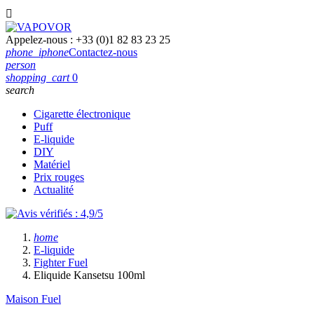

Appelez-nous :
+33 (0)1 82 83 23 25
phone_iphone
Contactez-nous
person
shopping_cart
0
search
Cigarette électronique
Puff
E-liquide
DIY
Matériel
Prix rouges
Actualité
home
E-liquide
Fighter Fuel
Eliquide Kansetsu 100ml
Maison Fuel