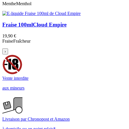
Menthe
Menthol
Fraise 100ml
Cloud Empire
19,90 €
Fraise
Fraîcheur
›
Vente interdite
aux mineurs
Livraison par Chronopost et Amazon
à domicile ou en point relais*