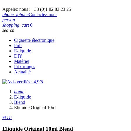
Appelez-nous :
+33 (0)1 82 83 23 25
phone_iphone
Contactez-nous
person
shopping_cart
0
search
Cigarette électronique
Puff
E-liquide
DIY
Matériel
Prix rouges
Actualité
home
E-liquide
Blend
Eliquide Original 10ml
FUU
Eliquide Original 10ml
Blend