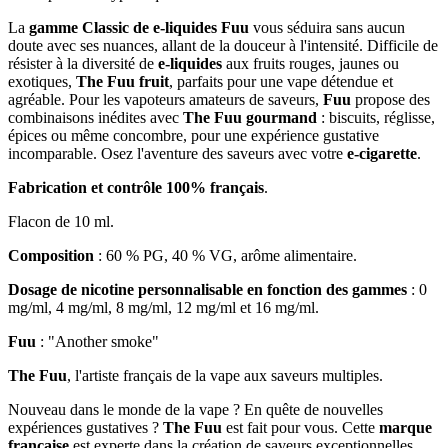
La
gamme Classic de e-liquides Fuu
vous séduira sans aucun
doute avec ses nuances, allant de la douceur à l'intensité. Difficile de
résister à la diversité de
e-liquides
aux fruits rouges, jaunes ou
exotiques,
The Fuu fruit
, parfaits pour une vape détendue et
agréable. Pour les vapoteurs amateurs de saveurs,
Fuu
propose des
combinaisons inédites avec
The Fuu gourmand
: biscuits, réglisse,
épices ou même concombre, pour une expérience gustative
incomparable. Osez l'aventure des saveurs avec votre
e-cigarette
.
Fabrication et contrôle 100% français
.
Flacon de 10 ml.
Composition
: 60 % PG, 40 % VG, arôme alimentaire.
Dosage de nicotine personnalisable en fonction des gammes
: 0
mg/ml, 4 mg/ml, 8 mg/ml, 12 mg/ml et 16 mg/ml.
Fuu
: "Another smoke"
The Fuu
, l'artiste français de la vape aux saveurs multiples.
Nouveau dans le monde de la vape ? En quête de nouvelles
expériences gustatives ?
The Fuu
est fait pour vous. Cette
marque
française
est experte dans la création de saveurs exceptionnelles,