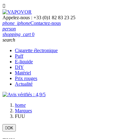

Appelez-nous :
+33 (0)1 82 83 23 25
phone_iphone
Contactez-nous
person
shopping_cart
0
search
Cigarette électronique
Puff
E-liquide
DIY
Matériel
Prix rouges
Actualité
home
Marques
FUU

OK
Filtres:
Effacer les filtres