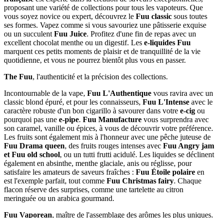
proposant une variété de collections pour tous les vapoteurs. Que
vous soyez novice ou expert, découvrez le
Fuu classic
sous toutes
ses formes. Vapez comme si vous savouriez une pâtisserie exquise
ou un succulent
Fuu Juice
. Profitez d'une fin de repas avec un
excellent chocolat menthe ou un digestif. Les
e-liquides Fuu
marquent ces petits moments de plaisir et de tranquillité de la vie
quotidienne, et vous ne pourrez bientôt plus vous en passer.
The Fuu
, l'authenticité et la précision des collections.
Incontournable de la vape,
Fuu L'Authentique
vous ravira avec un
classic blond épuré, et pour les connaisseurs,
Fuu L'Intense
avec le
caractère robuste d'un bon cigarillo à savourer dans votre
e-cig
ou
pourquoi pas une
e-pipe
.
Fuu Manufacture
vous surprendra avec
son caramel, vanille ou épices, à vous de découvrir votre préférence.
Les fruits sont également mis à l'honneur avec une pêche juteuse de
Fuu Drama queen
, des fruits rouges intenses avec
Fuu Angry jam
et Fuu old school
, ou un tutti frutti acidulé. Les liquides se déclinent
également en absinthe, menthe glaciale, anis ou réglisse, pour
satisfaire les amateurs de saveurs fraîches :
Fuu Étoile polaire
en
est l'exemple parfait, tout comme
Fuu Christmas fairy
. Chaque
flacon réserve des surprises, comme une tartelette au citron
meringuée ou un arabica gourmand.
Fuu Vaporean
, maître de l'assemblage des arômes les plus uniques.