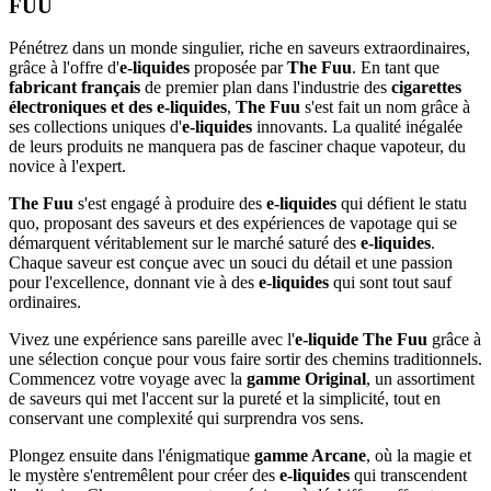
FUU
Catégories
Pénétrez dans un monde singulier, riche en saveurs extraordinaires,
E-liquide
grâce à l'offre d'
e-liquides
proposée par
The Fuu
. En tant que
Blend
fabricant français
de premier plan dans l'industrie des
cigarettes
Cloud Empire
électroniques et des e-liquides
,
The Fuu
s'est fait un nom grâce à
MiNiMAL
ses collections uniques d'
e-liquides
innovants. La qualité inégalée
de leurs produits ne manquera pas de fasciner chaque vapoteur, du
Prix
novice à l'expert.
€
€
Voir les Produits
59
The Fuu
s'est engagé à produire des
e-liquides
qui défient le statu
quo, proposant des saveurs et des expériences de vapotage qui se
démarquent véritablement sur le marché saturé des
e-liquides
.
Chaque saveur est conçue avec un souci du détail et une passion
pour l'excellence, donnant vie à des
e-liquides
qui sont tout sauf
ordinaires.
Vivez une expérience sans pareille avec l'
e-liquide The Fuu
grâce à
une sélection conçue pour vous faire sortir des chemins traditionnels.
Commencez votre voyage avec la
gamme Original
, un assortiment
de saveurs qui met l'accent sur la pureté et la simplicité, tout en
conservant une complexité qui surprendra vos sens.
Plongez ensuite dans l'énigmatique
gamme Arcane
, où la magie et
le mystère s'entremêlent pour créer des
e-liquides
qui transcendent