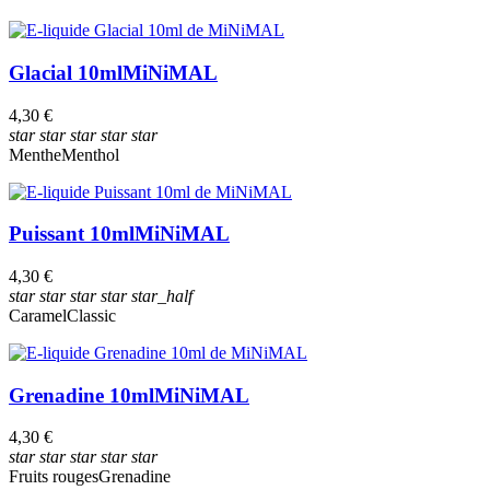
Glacial 10ml
MiNiMAL
4,30 €
star
star
star
star
star
Menthe
Menthol
Puissant 10ml
MiNiMAL
4,30 €
star
star
star
star
star_half
Caramel
Classic
Grenadine 10ml
MiNiMAL
4,30 €
star
star
star
star
star
Fruits rouges
Grenadine