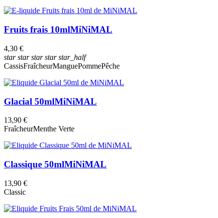
Fruits frais 10ml
MiNiMAL
4,30 €
star
star
star
star
star_half
Cassis
Fraîcheur
Mangue
Pomme
Pêche
Glacial 50ml
MiNiMAL
13,90 €
Fraîcheur
Menthe Verte
Classique 50ml
MiNiMAL
13,90 €
Classic