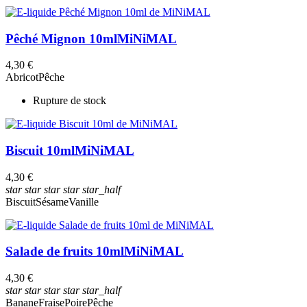
Pêché Mignon 10ml
MiNiMAL
4,30 €
Abricot
Pêche
Rupture de stock
Biscuit 10ml
MiNiMAL
4,30 €
star
star
star
star
star_half
Biscuit
Sésame
Vanille
Salade de fruits 10ml
MiNiMAL
4,30 €
star
star
star
star
star_half
Banane
Fraise
Poire
Pêche