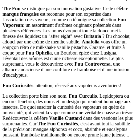
The Fuu
se distingue par son innovation gustative. Cette célèbre
marque française
est reconnue pour son expertise dans
l'association des saveurs, comme en témoigne sa collection
Fuu
Vaporean
: un assortiment d'arômes originaux présentés dans
plusieurs références. Les noms évoquent toute la douceur et la
finesse des liquides: un "after-eight" avec
Britania
? Du chocolat,
adouci par une crème de menthe subtile.
Anatolia
vous offre un
soupçon rétro de milkshake vanille pistache. Caramel et fruits à
coque pour
Fuu Ophelia
, un Bourbon épicé chez Lusigna,
l'éventail des arômes est d'une richesse exceptionnelle. Le plus
surprenant, vous le découvrirez avec
Fuu Controversa
, une
alliance audacieuse d'une confiture de framboise et d'une infusion
d'eucalyptus.
Fuu Curiosités
: attention, réservé aux vapoteurs aventuriers!
La collection porte bien son nom.
Fuu Curculio
, Lepidoptera ou
encore Tenebrio, des noms et un design qui rendent hommage aux
insectes. De quoi susciter la curiosité des vapoteurs en quête de
nouveauté, qui voient la vape comme une véritable chasse au trésor.
Redécouvrez la célèbre
Vanille Custard
dans des versions les plus
surprenantes. Car
The Fuu Curiosités
, c'est avant tout la subtilité
de la précision: mangue alphonso et coco, absinthe et eucalyptus
puissant, framboise traditionnelle ou encore prune jaune juteuse...