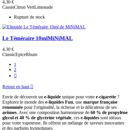
4,30 €
Cassis
Citron Vert
Limonade
Rupture de stock
Le Téméraire 10ml
MiNiMAL
4,30 €
Classic
Epice
Rhum
1
2

Retour en haut

Envie de découvrir un
e-liquide
unique pour votre
e-cigarette
?
Explorez le monde des
e-liquides Fuu
, une
marque française
renommée
pour l'originalité, la richesse et la délicatesse de ses
arômes
. Avec une composition harmonieuse de
60 % de propylène
glycol et 40 % de glycérine végétale
, ces
e-liquides
sont idéaux
pour votre vapoteuse. Ils offrent un mélange de saveurs innovantes
et des parfums hypnotiques.