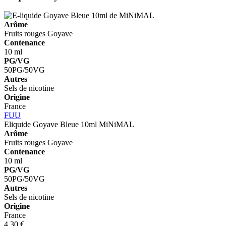
Arôme
Fruits rouges
Goyave
Contenance
10 ml
PG/VG
50PG/50VG
Autres
Sels de nicotine
Origine
France
FUU
Eliquide Goyave Bleue 10ml
MiNiMAL
Arôme
Fruits rouges
Goyave
Contenance
10 ml
PG/VG
50PG/50VG
Autres
Sels de nicotine
Origine
France
4,30 €