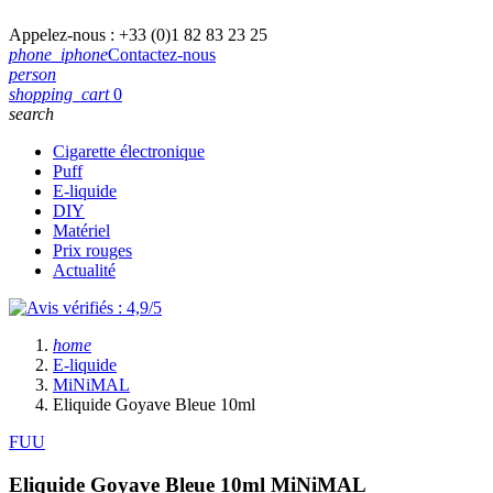
Appelez-nous :
+33 (0)1 82 83 23 25
phone_iphone
Contactez-nous
person
shopping_cart
0
search
Cigarette électronique
Puff
E-liquide
DIY
Matériel
Prix rouges
Actualité
home
E-liquide
MiNiMAL
Eliquide Goyave Bleue 10ml
FUU
Eliquide Goyave Bleue 10ml
MiNiMAL