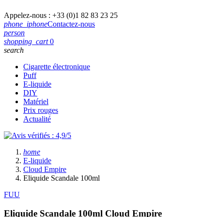
Appelez-nous :
+33 (0)1 82 83 23 25
phone_iphone
Contactez-nous
person
shopping_cart
0
search
Cigarette électronique
Puff
E-liquide
DIY
Matériel
Prix rouges
Actualité
home
E-liquide
Cloud Empire
Eliquide Scandale 100ml
FUU
Eliquide Scandale 100ml
Cloud Empire