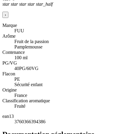
star
star
star
star
star_half
›
Marque
FUU
Arôme
Fruit de la passion
Pamplemousse
Contenance
100 ml
PG/VG
40PG/60VG
Flacon
PE
Sécurité enfant
Origine
France
Classification aromatique
Fruité
ean13
3760366394386