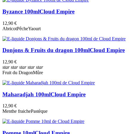
Byzance 100ml
Cloud Empire
12,90 €
Abricot
Pêche
Yaourt
Donjons & Fruits du dragon 100ml
Cloud Empire
12,90 €
star
star
star
star
star
Fruit du Dragon
Mûre
Maharadjah 100ml
Cloud Empire
12,90 €
Menthe fraiche
Pastèque
Pomme 10ml
Cloud Empire