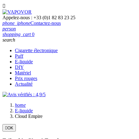

Appelez-nous :
+33 (0)1 82 83 23 25
phone_iphone
Contactez-nous
person
shopping_cart
0
search
Cigarette électronique
Puff
E-liquide
DIY
Matériel
Prix rouges
Actualité
home
E-liquide
Cloud Empire

OK