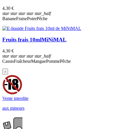
4,30 €
star
star
star
star
star_half
Banane
Fraise
Poire
Pêche
Fruits frais 10ml
MiNiMAL
4,30 €
star
star
star
star
star_half
Cassis
Fraîcheur
Mangue
Pomme
Pêche
›
Vente interdite
aux mineurs