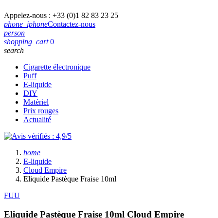
Appelez-nous :
+33 (0)1 82 83 23 25
phone_iphone
Contactez-nous
person
shopping_cart
0
search
Cigarette électronique
Puff
E-liquide
DIY
Matériel
Prix rouges
Actualité
home
E-liquide
Cloud Empire
Eliquide Pastèque Fraise 10ml
FUU
Eliquide Pastèque Fraise 10ml
Cloud Empire