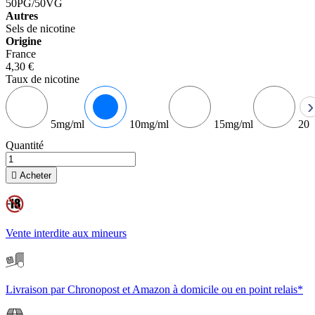
50PG/50VG
Autres
Sels de nicotine
Origine
France
4,30 €
Taux de nicotine
›
5mg/ml
10mg/ml
15mg/ml
20m
Quantité

Acheter
Vente interdite aux mineurs
Livraison par Chronopost et Amazon à domicile ou en point relais*