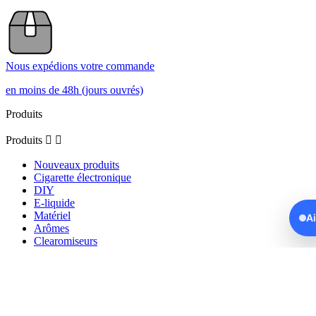
Nous expédions votre commande
en moins de 48h (jours ouvrés)
Produits
Produits


Nouveaux produits
Cigarette électronique
DIY
E-liquide
Matériel
A
Arômes
Clearomiseurs
Reconstructibles
Puff
Notre société