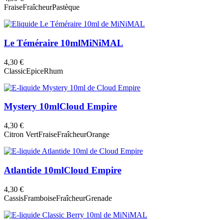
Fraise
Fraîcheur
Pastèque
Le Téméraire 10ml
MiNiMAL
4,30 €
Classic
Epice
Rhum
Mystery 10ml
Cloud Empire
4,30 €
Citron Vert
Fraise
Fraîcheur
Orange
Atlantide 10ml
Cloud Empire
4,30 €
Cassis
Framboise
Fraîcheur
Grenade