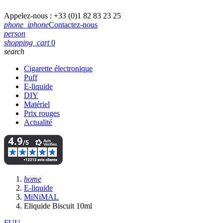
Appelez-nous :
+33 (0)1 82 83 23 25
phone_iphone
Contactez-nous
person
shopping_cart
0
search
Cigarette électronique
Puff
E-liquide
DIY
Matériel
Prix rouges
Actualité
home
E-liquide
MiNiMAL
Eliquide Biscuit 10ml
FUU