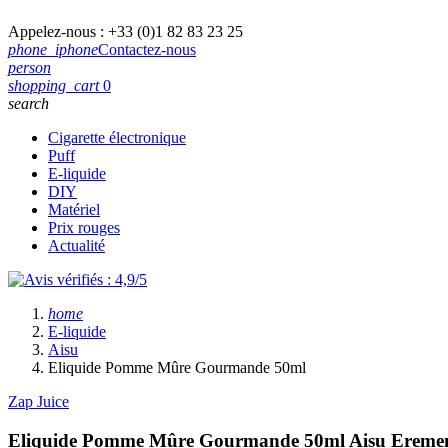
Appelez-nous :
+33 (0)1 82 83 23 25
phone_iphone
Contactez-nous
person
shopping_cart
0
search
Cigarette électronique
Puff
E-liquide
DIY
Matériel
Prix rouges
Actualité
home
E-liquide
Aisu
Eliquide Pomme Mûre Gourmande 50ml
Zap Juice
Eliquide Pomme Mûre Gourmande 50ml
Aisu Ereme