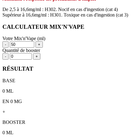
De 2,5 à 16,6mg/ml : H302. Nocif en cas d'ingestion (cat 4)
Supérieur à 16,6mg/ml : H301. Toxique en cas d'ingestion (cat 3)
CALCULATEUR MIX'N'VAPE
Votre Mix'n'Vape (ml)
-
+
Quantité de booster
-
+
RÉSULTAT
BASE
0
ML
EN 0 MG
+
BOOSTER
0
ML