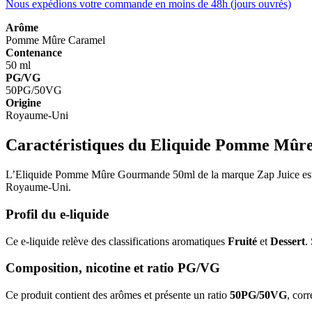
Nous expédions votre commande en moins de 48h (jours ouvrés)
Arôme
Pomme
Mûre
Caramel
Contenance
50 ml
PG/VG
50PG/50VG
Origine
Royaume-Uni
Caractéristiques du Eliquide Pomme Mû
L’Eliquide Pomme Mûre Gourmande 50ml de la marque Zap Juice est un
Royaume-Uni.
Profil du e-liquide
Ce e-liquide relève des classifications aromatiques
Fruité
et
Dessert
.
Composition, nicotine et ratio PG/VG
Ce produit contient des arômes et présente un ratio
50PG/50VG
, cor