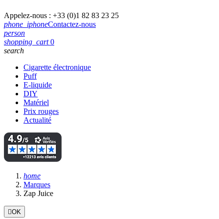
Appelez-nous :
+33 (0)1 82 83 23 25
phone_iphone
Contactez-nous
person
shopping_cart
0
search
Cigarette électronique
Puff
E-liquide
DIY
Matériel
Prix rouges
Actualité
home
Marques
Zap Juice

OK
Filtres: