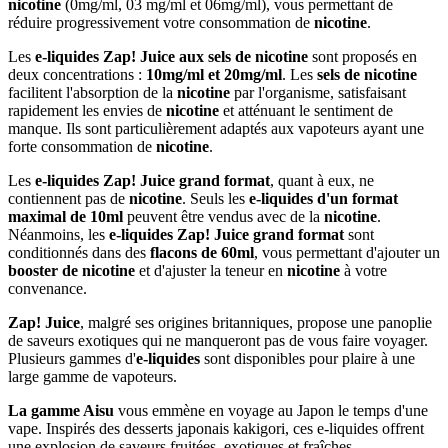
nicotine
(0mg/ml, 03 mg/ml et 06mg/ml), vous permettant de
réduire progressivement votre consommation de
nicotine
.
Les
e-liquides Zap! Juice aux sels de nicotine
sont proposés en
deux concentrations :
10mg/ml et 20mg/ml
. Les
sels de nicotine
facilitent l'absorption de la
nicotine
par l'organisme, satisfaisant
rapidement les envies de
nicotine
et atténuant le sentiment de
manque. Ils sont particulièrement adaptés aux vapoteurs ayant une
forte consommation de
nicotine
.
Les
e-liquides Zap! Juice grand format
, quant à eux, ne
contiennent pas de
nicotine
. Seuls les
e-liquides d'un format
maximal de 10ml
peuvent être vendus avec de la
nicotine
.
Néanmoins, les
e-liquides Zap! Juice grand format
sont
conditionnés dans des
flacons de 60ml
, vous permettant d'ajouter un
booster de nicotine
et d'ajuster la teneur en
nicotine
à votre
convenance.
Zap! Juice
, malgré ses origines britanniques, propose une panoplie
de saveurs exotiques qui ne manqueront pas de vous faire voyager.
Plusieurs gammes d'
e-liquides
sont disponibles pour plaire à une
large gamme de vapoteurs.
La gamme Aisu
vous emmène en voyage au Japon le temps d'une
vape. Inspirés des desserts japonais kakigori, ces e-liquides offrent
une explosion de saveurs fruitées, exotiques et fraîches.