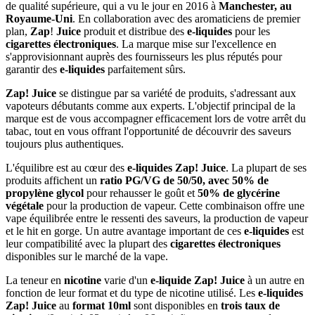
de qualité supérieure, qui a vu le jour en 2016 à
Manchester, au
Royaume-Uni
. En collaboration avec des aromaticiens de premier
plan,
Zap
!
Juice
produit et distribue des
e-liquides
pour les
cigarettes électroniques
. La marque mise sur l'excellence en
s'approvisionnant auprès des fournisseurs les plus réputés pour
garantir des
e-liquides
parfaitement sûrs.
Zap! Juice
se distingue par sa variété de produits, s'adressant aux
vapoteurs débutants comme aux experts. L'objectif principal de la
marque est de vous accompagner efficacement lors de votre arrêt du
tabac, tout en vous offrant l'opportunité de découvrir des saveurs
toujours plus authentiques.
L'équilibre est au cœur des
e-liquides Zap! Juice
. La plupart de ses
produits affichent un
ratio PG/VG de 50/50, avec 50% de
propylène glycol
pour rehausser le goût et
50% de glycérine
végétale
pour la production de vapeur. Cette combinaison offre une
vape équilibrée entre le ressenti des saveurs, la production de vapeur
et le hit en gorge. Un autre avantage important de ces
e-liquides
est
leur compatibilité avec la plupart des
cigarettes électroniques
disponibles sur le marché de la vape.
La teneur en
nicotine
varie d'un
e-liquide Zap! Juice
à un autre en
fonction de leur format et du type de nicotine utilisé. Les
e-liquides
Zap! Juice
au
format 10ml
sont disponibles en
trois taux de