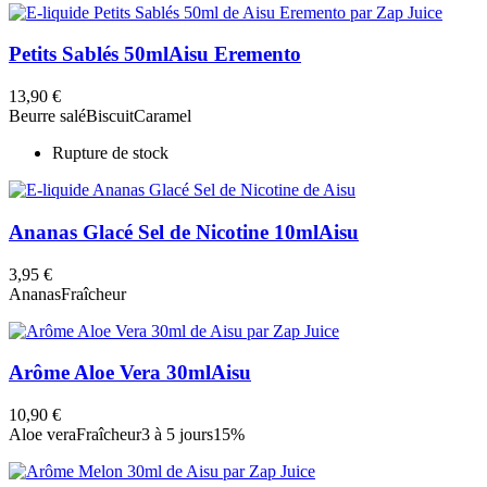
Petits Sablés 50ml
Aisu Eremento
13,90 €
Beurre salé
Biscuit
Caramel
Rupture de stock
Ananas Glacé Sel de Nicotine 10ml
Aisu
3,95 €
Ananas
Fraîcheur
Arôme Aloe Vera 30ml
Aisu
10,90 €
Aloe vera
Fraîcheur
3 à 5 jours
15%