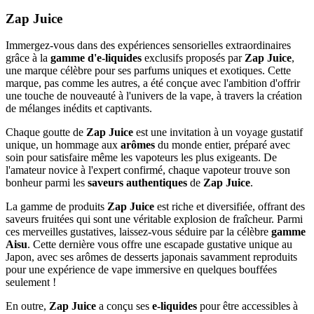
Effacer les filtres
Zap Juice
Catégories
Immergez-vous dans des expériences sensorielles extraordinaires
DIY
grâce à la
gamme d'e-liquides
exclusifs proposés par
Zap Juice
,
Arômes
une marque célèbre pour ses parfums uniques et exotiques. Cette
Aisu
marque, pas comme les autres, a été conçue avec l'ambition d'offrir
E-liquide
une touche de nouveauté à l'univers de la vape, à travers la création
Aisu
de mélanges inédits et captivants.
Prix
Chaque goutte de
Zap Juice
est une invitation à un voyage gustatif
€
€
unique, un hommage aux
arômes
du monde entier, préparé avec
Voir les Produits
41
soin pour satisfaire même les vapoteurs les plus exigeants. De
l'amateur novice à l'expert confirmé, chaque vapoteur trouve son
bonheur parmi les
saveurs authentiques
de
Zap Juice
.
La gamme de produits
Zap Juice
est riche et diversifiée, offrant des
saveurs fruitées qui sont une véritable explosion de fraîcheur. Parmi
ces merveilles gustatives, laissez-vous séduire par la célèbre
gamme
Aisu
. Cette dernière vous offre une escapade gustative unique au
Japon, avec ses arômes de desserts japonais savamment reproduits
pour une expérience de vape immersive en quelques bouffées
seulement !
En outre,
Zap Juice
a conçu ses
e-liquides
pour être accessibles à