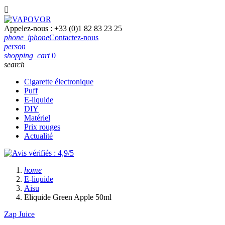

Appelez-nous :
+33 (0)1 82 83 23 25
phone_iphone
Contactez-nous
person
shopping_cart
0
search
Cigarette électronique
Puff
E-liquide
DIY
Matériel
Prix rouges
Actualité
home
E-liquide
Aisu
Eliquide Green Apple 50ml
Zap Juice