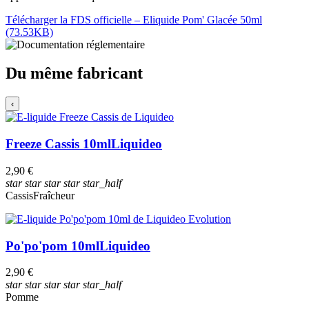
Télécharger la FDS officielle – Eliquide Pom' Glacée 50ml
(73.53KB)
Du même fabricant
‹
Freeze Cassis 10ml
Liquideo
2,90 €
star
star
star
star
star_half
Cassis
Fraîcheur
Po'po'pom 10ml
Liquideo
2,90 €
star
star
star
star
star_half
Pomme