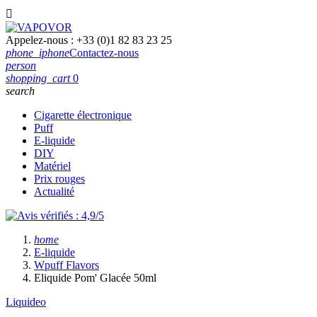

Appelez-nous :
+33 (0)1 82 83 23 25
phone_iphone
Contactez-nous
person
shopping_cart
0
search
Cigarette électronique
Puff
E-liquide
DIY
Matériel
Prix rouges
Actualité
home
E-liquide
Wpuff Flavors
Eliquide Pom' Glacée 50ml
Liquideo