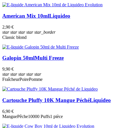
American Mix 10ml
Liquideo
2,90 €
star
star
star
star
star_border
Classic blond
Galopin 50ml
Multi Freeze
9,90 €
star
star
star
star
star
Fraîcheur
Poire
Pomme
Cartouche Pluffy 10K Mangue Péché
Liquideo
6,90 €
Mangue
Pêche
10000 Puffs
1 pièce