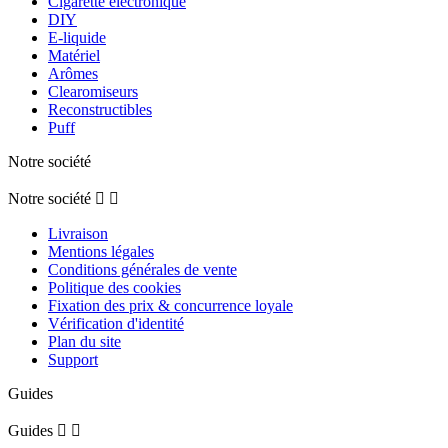
Cigarette électronique
DIY
E-liquide
Matériel
Arômes
Clearomiseurs
Reconstructibles
Puff
Notre société
Notre société


Livraison
Mentions légales
Conditions générales de vente
Politique des cookies
Fixation des prix & concurrence loyale
Vérification d'identité
Plan du site
Support
Guides
Guides

