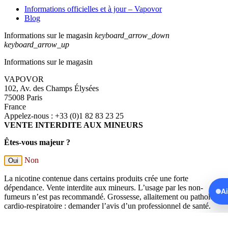
Informations officielles et à jour – Vapovor
Blog
Informations sur le magasin
keyboard_arrow_down
keyboard_arrow_up
Informations sur le magasin
VAPOVOR
102, Av. des Champs Élysées
75008 Paris
France
Appelez-nous :
+33 (0)1 82 83 23 25
VENTE INTERDITE AUX MINEURS
Êtes-vous majeur ?
Non
Oui
La nicotine contenue dans certains produits crée une forte
dépendance. Vente interdite aux mineurs. L’usage par les non-
A
fumeurs n’est pas recommandé. Grossesse, allaitement ou pathologie
cardio-respiratoire : demander l’avis d’un professionnel de santé.
En poursuivant votre navigation sur ce site, vous acceptez