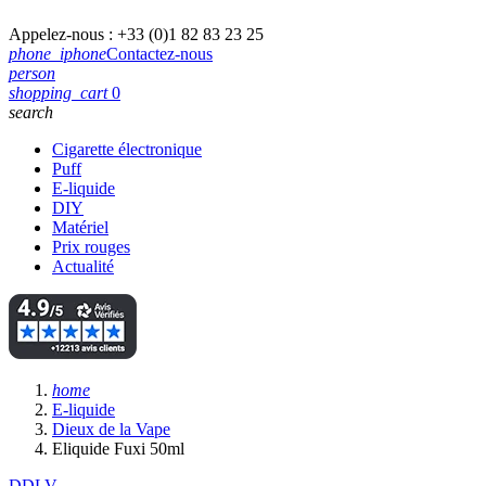
Appelez-nous :
+33 (0)1 82 83 23 25
phone_iphone
Contactez-nous
person
shopping_cart
0
search
Cigarette électronique
Puff
E-liquide
DIY
Matériel
Prix rouges
Actualité
home
E-liquide
Dieux de la Vape
Eliquide Fuxi 50ml
DDLV