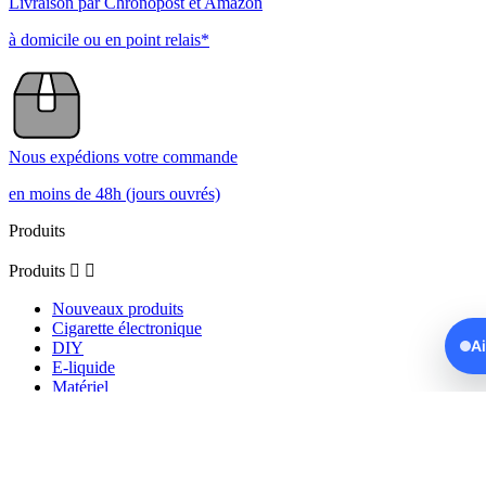
Livraison par Chronopost et Amazon
à domicile ou en point relais*
Nous expédions votre commande
en moins de 48h (jours ouvrés)
Produits
Produits


Nouveaux produits
Cigarette électronique
A
DIY
E-liquide
Matériel
Arômes
Clearomiseurs
Reconstructibles
Puff