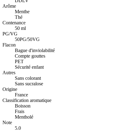
DDLV
Arôme
Menthe
Thé
Contenance
50 ml
PG/VG
50PG/50VG
Flacon
Bague d'inviolabilité
Compte gouttes
PET
Sécurité enfant
Autres
Sans colorant
Sans sucralose
Origine
France
Classification aromatique
Boisson
Frais
Mentholé
Note
5.0